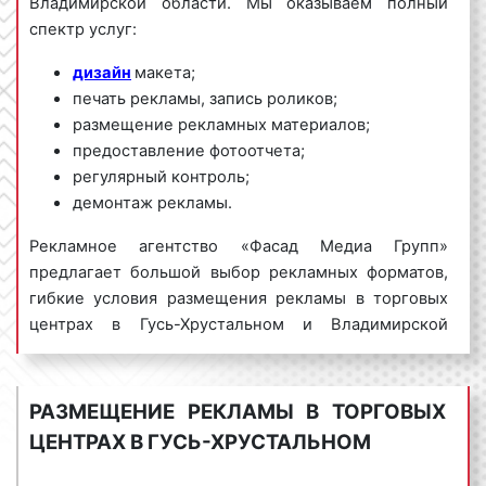
Владимирской области. Мы оказываем полный
спектр услуг:
дизайн
макета;
печать рекламы, запись роликов;
размещение рекламных материалов;
предоставление фотоотчета;
регулярный контроль;
демонтаж рекламы.
Рекламное агентство «Фасад Медиа Групп»
предлагает большой выбор рекламных форматов,
гибкие условия размещения рекламы в торговых
центрах в Гусь-Хрустальном и Владимирской
области, выгодные цены. Для получения
коммерческого предложения по размещению
рекламы в торговых центрах в Гусь-Хрустальном
РАЗМЕЩЕНИЕ РЕКЛАМЫ В ТОРГОВЫХ
обращайтесь по телефону:
8 800 201-23-74
ЦЕНТРАХ В ГУСЬ-ХРУСТАЛЬНОМ
или оставьте заявку на сайте
.
Размещение
рекламы в
торговых центрах
«под ключ»