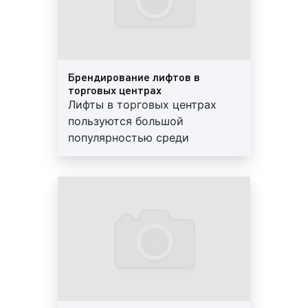
100% вероятностью возьмет листовку, флаер
или буклет и увидит размещенную на них
рекламу;
Пример печатных рекламных материалов в
Брендирование лифтов в
торговом центре:
торговых центрах
Лифты в торговых центрах
пользуются большой
популярностью среди
реклама на мониторах в торговых центрах.
рекламодателей. Тысячи
Рекламные ролики, размещаемые на
людей за день пользуются
мониторах, которые установлены в торговых
лифтом. Реклама,
центрах, привлекают больше всего внимания.
размещенная на дверях лифта
Данный формат очень популярен у наших
или в лифтовой кабине,
клиентов, которые считают их наиболее
является отличным средством
эффективным видом рекламы;
популяризации бренда
компании, а также
Пример рекламы на мониторе в торговом центре:
продаваемых товарах и
оказываемых услугах