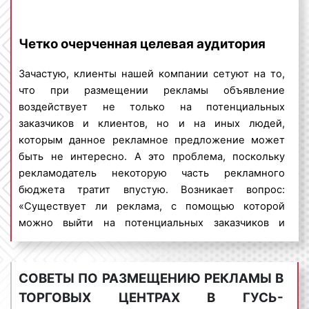
рекламы в ТРЦ в Гусь-Хрустальном является одним
выполненных проектов
из основных факторов, влияющих на стоимость.
принесли пользу большому
Четко очерченная целевая аудитория
Так, рекламные листовки бывают различных
количеству бизнесменов
форматов: А1, А2, А3, А4, А5, А6. Чем меньше
Зачастую, клиенты нашей компании сетуют на то,
формат, тем ниже цена. Вариативность форматов
что при размещении рекламы объявление
рекламы позволяет рекламодателям даже с
воздействует не только на потенциальных
небольшим бюджетом размещать рекламу в
заказчиков и клиентов, но и на иных людей,
торговых центрах и сообщать населению о
которым данное рекламное предложение может
продаваемых товарах и оказываемых услугах.
быть не интересно. А это проблема, поскольку
Можно заключить, что размещение рекламы в
рекламодатель некоторую часть рекламного
торговых центрах Гусь-Хрустального и
бюджета тратит впустую. Возникает вопрос:
Владимирской области стоит не дорого. Денежные
«Существует ли реклама, с помощью которой
средства, вложенные в indoor-рекламу, окупаются
можно выйти на потенциальных заказчиков и
быстро, а высокая эффективность способствует
покупателей, миновав людей, которым
увеличению потока клиентов и повышению
рекламируемый товар или услуга, не интересны?».
процента продаж.
На данный вопрос можно дать положительный
СОВЕТЫ ПО РАЗМЕЩЕНИЮ РЕКЛАМЫ В
ответ. Речь идет об индор-рекламе.
ТОРГОВЫХ ЦЕНТРАХ В ГУСЬ-
Планируя проведение
рекламной кампании
в ТРЦ,