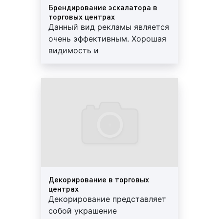
Брендирование эскалатора в
брендирование входа и зоны ресепшн в
торговых центрах
торговых центрах. Брендирование входной
Данный вид рекламы является
группы и зоны ресепшн в торговых центрах
очень эффективным. Хорошая
очень популярна, т.к. позволяет применять
видимость и
различные рекламные материалы и
востребованность данной
разнообразные форматы. Вместе с тем,
конструкции приводит к тому,
данный вид рекламы иногда сложно
что тысячи людей видят
согласовать с руководством торгового
размещенную на эскалаторах
центра;
рекламу. Минимальный
период – 3 мес. В стоимость
Пример брендирования входа и зоны ресепшн в
входят: печать рекламной
торговых центрах:
пленки, монтаж и аренда.
Услуги дизайнера
оплачиваются отдельно
рекламные лайтбоксы на стенах в торговых
Декорирование в торговых
центрах. Данный формат рекламы является
центрах
Декорирование представляет
чрезвычайно популярным и востребованным
собой украшение
среди клиентов нашего рекламного