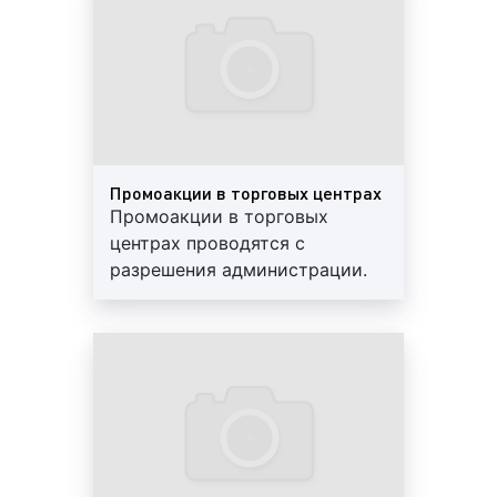
конструкции, изготовленные
центра:
нашими специалистами,
отличаются яркостью красок,
долговечностью и
промоакции в торговых центрах. Данный
прочностью. Минимальный
формат зачастую использует клиенты,
срок изготовления составляет
рекламная кампания которых ориентирована
7 дней
на контакт с публикой. Как правило, данные
Промоакции в торговых центрах
клиенты либо рекламируют собственный
Промоакции в торговых
бренд, либо планируют вывести на рынок
центрах проводятся с
новый товар или услугу;
разрешения администрации.
Количество промоутеров
Пример проведения промоакций в торговом
зависит от бюджета
центре:
рекламодателя. Мы можем
предоставить координатора,
который будет следить за
реклама в виде напольных конструкций в
работой промоутеров и
торговых центрах. Данный вид рекламы
корректировать их действия.
является менее распространенным, однако
Работа промоутеров
очень эффективным. Главной особенностью