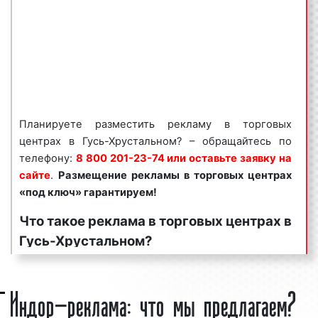
гарантируем!
Реклама в торговых центрах пользуется
большим
спросом
среди представителей бизнеса.
Востребованность среди рекламодателей рекламы
в торговых центрах объясняется целым рядом
факторов:
Планируете разместить рекламу в торговых
высокая
частота контактов
;
центрах в Гусь-Хрустальном? – обращайтесь по
массовый охват аудитории;
телефону:
8 800 201-23-74 или оставьте заявку на
разнообразие рекламных форматов;
сайте
.
Размещение рекламы в
торговых центрах
непрерывное воздействие на целевую
«под ключ» гарантируем!
аудиторию;
Что такое реклама в торговых центрах в
низкие цены и регулярные скидки.
Гусь-Хрустальном?
Реклама в торговых центрах является эффективным
средством для увеличения потока клиентов и
Торговый центр
– это здание или комплекс зданий,
Индор-реклама: что мы предлагаем?
повышения процента продаж. Многие клиенты
представляющих собой единую архитектурную
нашего рекламного агентства используют рекламу
композицию, предназначенных для продажи