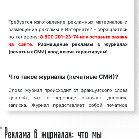
Владимирской области. Для получения
коммерческого предложения по размещению
рекламы в журналах (печатных СМИ) в Гусь-
Требуется изготовление рекламных материалов и
Хрустальном и Владимирской области необходимо
размещение рекламы в Интернете? – обращайтесь
обращаться по телефону:
8 800 201-23-74 или
по телефону:
8 800 201-23-74 или оставьте заявку
оставить заявку на сайте
.
Размещение рекламы в
на сайте
.
Размещение рекламы в
журналах
журналах (печатных СМИ)
«под ключ»
(печатных СМИ)
«под ключ» гарантируем!
гарантируем!
Специалисты рекламного агентства «Фасад Медиа
Групп» помогут вам разместить рекламу в
Что такое журналы (печатные СМИ)?
журналах (печатных СМИ). Нашим агентством
выполнено большое количество заказов. Многие
Слово журнал происходит от французского слова
наши клиенты используют рекламу в журналах
«journal», что в переводе означает дневник,
(печатных СМИ) в Гусь-Хрустальном и
записка. Журнал представляет собой печатное
Владимирской области в качестве основной
периодическое издание, имеющее постоянную
площадки для размещения рекламы.
рубрикацию и содержащее статьи или рефераты по
Реклама в журналах: что мы
Востребованность данного вида рекламы
различным общественно-политическим, научным,
объясняется тем, что аудитория журналов
производственным и др. вопросам, литературно-