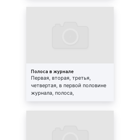
класса «премиум» и «лакшери». Как правило,
журналы адресованы строго определенным
группам читателей и являются либо мировыми и
общегосударственными изданиями, либо
рекламными каталогами.
Что такое реклама в журналах
(печатных СМИ)?
Журналы (печатные СМИ) являются популярным
Полоса в журнале
ресурсом не только для получения новостной и
Первая, вторая, третья,
социально-значимой информации. Многие
четвертая, в первой половине
рекламодатели используют журналы (печатные
журнала, полоса,
СМИ) для популяризации и продажи товаров и
открывающая рубрику
услуг. К слову сказать, журналы (печатные СМИ) не
только позволяют размещать рекламу, но и
облегчают доступ к статистике, такой, как целевая
аудитория издания, территория распространения,
вовлеченность, охват аудитории и т.д. Таким