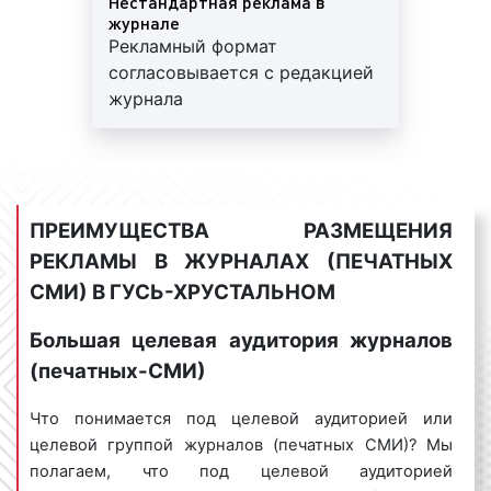
Нестандартная реклама в
определенную целевую аудиторию, обладает
журнале
Рекламный формат
разной степенью эффективности. Перед тем, как
согласовывается с редакцией
выбрать формат рекламного объявления в
журнала
журналах (печатных СМИ), необходимо
определиться с целями и задачами рекламной
кампании, ясно понимать, кто входит в целевую
аудиторию рекламируемого товара или услуги,
знать достоинства и недостатки используемого
ПРЕИМУЩЕСТВА РАЗМЕЩЕНИЯ
вида рекламы, иметь сформированный бюджет и
грамотно оценивать уровень риска рекламной
РЕКЛАМЫ В ЖУРНАЛАХ (ПЕЧАТНЫХ
кампании. Учитывая указанные выше факторы, вы
СМИ) В ГУСЬ-ХРУСТАЛЬНОМ
сможете достичь максимальной эффективности от
размещения рекламы в журналах (печатных СМИ),
Большая целевая аудитория журналов
задействовав при этом минимальные денежные
(печатных-СМИ)
ресурсы.
Что понимается под целевой аудиторией или
целевой группой журналов (печатных СМИ)? Мы
полагаем, что под целевой аудиторией
Сколько стоит реклама в журналах