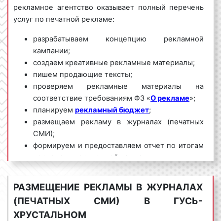
рекламное агентство оказывает полный перечень
услуг по печатной рекламе:
разрабатываем концепцию рекламной
кампании;
создаем креативные рекламные материалы;
пишем продающие тексты;
проверяем рекламные материалы на
соответствие требованиям ФЗ «
О рекламе
»;
планируем
рекламный бюджет
;
размещаем рекламу в журналах (печатных
СМИ);
формируем и предоставляем отчет по итогам
проведения рекламной кампании.
Мы обладаем большим опытом и необходимыми
РАЗМЕЩЕНИЕ РЕКЛАМЫ В ЖУРНАЛАХ
знаниями для проведения качественных и
(ПЕЧАТНЫХ СМИ) В ГУСЬ-
эффективных рекламных кампаний в журналах
(печатных СМИ) в Гусь-Хрустальном и
ХРУСТАЛЬНОМ