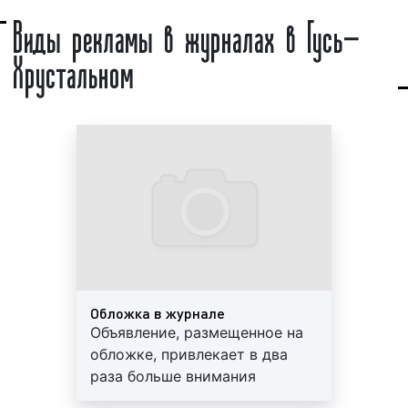
научный журнал;
размещения рекламы, подводим итоги рекламной
Виды рекламы в журналах в Гусь-
литературный журнал.
кампании, собираем статистику. Выбирая наше
Хрустальном
рекламное агентство, вы получаете высокий
4) по территории распространения:
уровень сервиса и разумные цены. Обращайтесь к
нам, мы будем рады сотрудничеству.
международные;
региональные;
локальные (городские).
Существуют другие виды журналов. Но наиболее
распространенные мы указали выше.
Журналы используются не только в качестве
источника анализа событий, высказывания точек
зрения на злободневные вопросы, подведения
итогов жизни общества за определенный
Обложка в журнале
промежуток времени, но и как средство
Объявление, размещенное на
распространения рекламы и популяризации
обложке, привлекает в два
товаров и услуг. К слову сказать, журналы стали
раза больше внимания
основным рекламным носителем для товаров
читателей издания