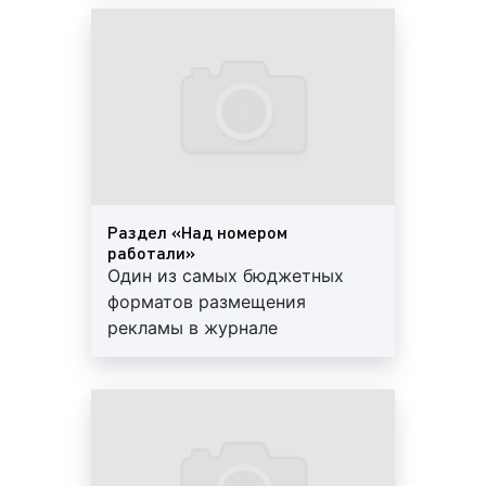
Приводим примерные форматы размещения
рекламы в журналах:
полоса (первая, вторая, третья, четвертая, в
первой половине журнала, полоса,
открывающая рубрику);
разворот (первый, второй, третий, четвертый
Раздел «Над номером
и т.д.);
работали»
Один из самых бюджетных
форматов размещения
рекламы в журнале
гейтфолдер
(сложенный рекламный вкладыш
в журнале, дополнительный отворот обложки
журнал);
содержание журнала;