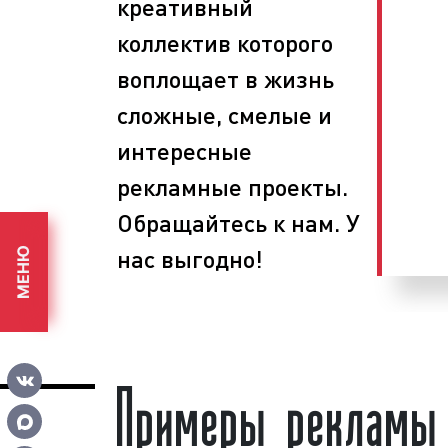
креативный
ООО «Фасад Медиа Групп» организ
коллектив которого
рекламные кампании
:
воплощает в жизнь
планируем этапы проведения рек
сложные, смелые и
определяем задачи, способы и 
рекламных целей;
интересные
размещаем рекламу на скроллера
рекламные проекты.
собираем статистику, осуществля
проводим анализ эффективности 
Обращайтесь к нам. У
нас выгодно!
МЕНЮ
При проведении рекламных кампани
различные конструкции наружной ре
щиты, сити-форматы, скроллеры, ост
цифровые суперсайты (суперборды) и
«Фасад Медиа Групп», вы получаете вы
Примеры рекламы 
и разумные цены. Обращайтес
сотрудничеству.