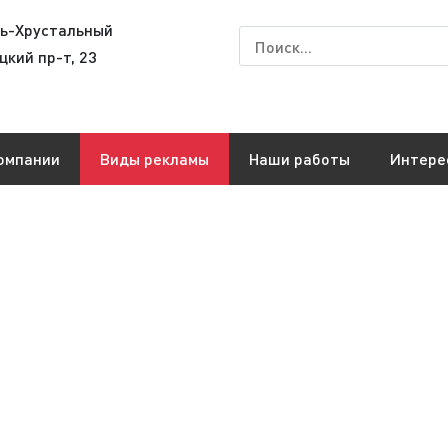
сь-Хрустальный
цкий пр-т, 23
омпании
Виды рекламы
Наши работы
Интере