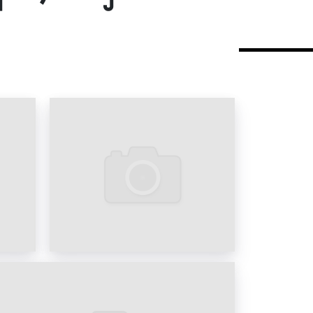
ищено от актов вандализма. Хорошая
о объявления достигается за счет
д ударопрочным стеклом на высоте
мли. Дополнительно необходимо
ера (ситиборда) не имеет петель, а
вой прокладкой, что предотвращает
степень влагозащиты – IP54) внутрь
быть уверены, что их реклама,
де, будет работать 24/7, то есть
сии ситиборд является одним из
тов конструкций наружной рекламы
ами.
кроллерах (ситибордах) в Гусь-
ы на фото: