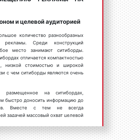
оном и целевой аудиторией
 – обращена к вам лицом в том
ольшое количество разнообразных
расположен справа или посередине
й рекламы. Среди конструкций
бращена к вам лицом в том случае,
бое место занимают ситиборды.
н слева через дорогу.
ибордах отличается компактностью
ю, низкой стоимостью и широкой
язи с чем ситиборды являются очень
, размещенное на ситибордах,
ям быстро доносить информацию до
о объявления:
тов. Вместе с тем не всегда
изводит цифровой видеоролик;
оей задачей массовый охват целевой
онстрируется баннерное рекламное
м, что рекламный бюджет зачастую
н, рекламодатель должен
отдельной категории граждан или