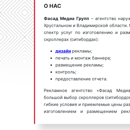
О НАС
Фасад Медиа Групп
– агентство нару
Хрустальном и Владимирской области.
спектр услуг по изготовлению и ра
скроллерах (ситибордах):
дизайн
рекламы;
печать и монтаж баннера;
размещение рекламы;
контроль;
предоставление отчета.
Рекламное агентство «Фасад Медиа
большой выбор скроллеров (ситибордов
гибкие условия и приемлемые цены ра
изготовлением и размещением рек
(ситибордах) Гусь-Хрустального обращ
800 201-23-74 или оставьте заявку н