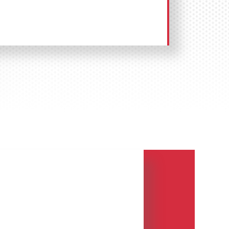
 рекламы на ситибордах в Гусь-
йтесь по телефону:
8 800 201-23-
а сайте
.
Размещение рекламы «под
 или ситиборд?
rolling motion poster display – это
рекламы
, представляющая собой
ненный из алюминиевого профиля
репленный на усиленный стальной
азмещается рекламное объявление с
мания потенциальных клиентов к
 и услугам.
ет внутреннюю подсветку, которая
идимость рекламного объявления в