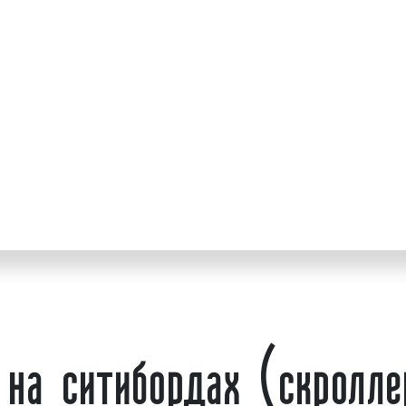
круглосуточном режиме.
ует и сопровождает
состоит из
светодиод
отличий скроллеров (с
наружной рекламы я
ламных кампаний;
перемотки
постеров
(б
средства достижения
системой управления
размещать до 5 рекламн
х;
их поочередно. Постоя
ем мониторинг;
является важным факто
размещения рекламы.
внимания к рекламном
й нами используются
привлекает внимание
це
кламы: медиафасады,
чем статичное несменяем
ановки, суперсайты,
Среднее время демон
 другие. Выбирая ООО
составляет от 5 до 10 с
сокий уровень сервиса
на ситибордах (скролле
расположения рекламног
ь, мы будем рады
имеют габариты 2,7 x 
составляет порядка 10 кв
рекламное объявлени