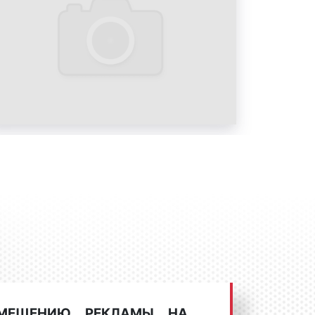
ото 1
ото 2
ото 3
ото 4
 (ситибордов) в Гусь-
я большое количество скроллеров
огут быть объединены в следующие
МЕЩЕНИЮ РЕКЛАМЫ НА