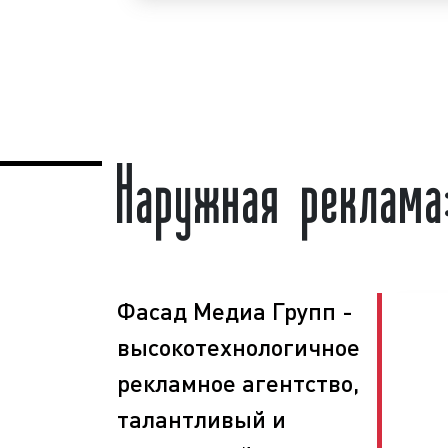
рекламы «под ключ» гарантируем!
Реклама на скроллерах (ситибордах)
спросом
среди представителей гу
Востребованность данного вида рекла
рядом факторов:
Наружная реклама
новизна рекламной конструкции;
высокая
частота контактов
;
массовый
охват аудитории
;
большое кол-во конструкций;
хорошая видимость рекламы;
скидки от объема заказа и др.
Фасад Медиа Групп -
Как можно видеть, реклама на скрол
высокотехнологичное
Гусь-Хрустальном является эффект
увеличения потока клиентов и повыше
рекламное агентство,
Многие столичные клиенты нашего р
талантливый и
используют скроллеры (ситиборды) дл
на постоянной основе.