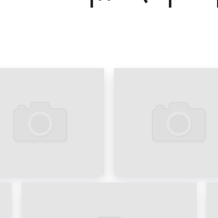
(ситиборде), хорошо защ
защищенность рекламног
расположения постера по
более 3 метров от зе
указать, что рама скролл
стекла проклеены резино
попадание пыли и влаги (
рекламной конструкции.
Рекламодатели могут 
размещенная на ситибор
круглосуточно. В Рос
распространенных форма
наряду с рекламными щит
Примеры рекламы на с
Хрустальном представлен