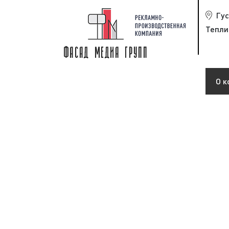
Гу
Тепли
О к