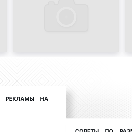
Реклама на ситибордах. Ф
Реклама на ситибордах. Ф
Реклама на ситибордах. Ф
Реклама на ситибордах. Ф
Виды скроллеров
Хрустальном
Ы РЕКЛАМЫ НА
В столице насчитываетс
(ситибордов). Все они м
группы:
СОВЕТЫ ПО РАЗ