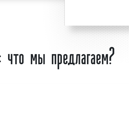
 пользуется
большим
севского бизнеса.
Планируете размещение
мы объясняется целым
Хрустальном? - обраща
74 или оставьте заявку н
: что мы предлагаем?
ключ» гарантируем!
Что такое скроллер
Скроллер (ситиборд) или c
конструкция
наружной 
световой короб, выпол
высокого качества, зак
лерах (ситибордах) в
каркас, внутри короба р
ивным средством для
целю привлечения вни
ния процента продаж.
демонстрируемым товарам
екламного агентства
я размещения рекламы
Скроллер (ситиборд) име
призвана обеспечивать в