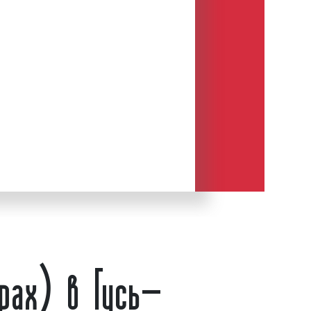
 Внутренняя подсветка ситиборда
ных
модулей. Одним из главных
итибордов) от иных конструкций
вляется наличие механизма
есщеточные моторы с цифровой
). Данный механизм позволяет
ых объявлений и демонстрировать
нная смена рекламного материала
ром, способствующим привлечению
у постеру: сменяемая реклама
левой аудитории
в 2 раза больше,
ое объявление.
страции рекламного материала
екунд в зависимости от очередности
рах) в Гусь-
о постера. Скроллеры (ситиборды)
3,7 м. Площадь рекламного поля
. метров. Необходимо отметить, что
е, размещенное на скроллере