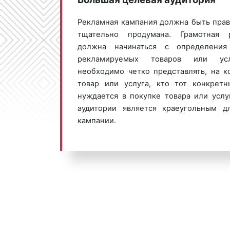
Рекламная кампания должна быть прав
тщательно продумана. Грамотная 
должна начинаться с определения
рекламируемых товаров или усл
необходимо четко представлять, на к
товар или услуга, кто тот конкретн
нуждается в покупке товара или услу
аудитории является краеугольным 
кампании.
Под целевой аудиторией принято пон
объединенных общими признаками и
цели или задачи. Под общими признак
любые характеристики. В целях повы
рекламы необходимо не только зн
клиента, но и суметь донести д
информацию. Одним из способов сд
размещение рекламы на ситибордах (ск