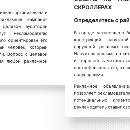
1. По количеству сторон:
СКРОЛЛЕРАХ
ильно организована и
односторонние;
рекламная кампания
Определитесь с рай
двусторонние.
 целевой аудитории
Внимание!
Сторона «А»
В городе установлено б
уг. Рекламодателю
случае, если ситиборд 
конструкций наружно
ого ориентирован его
дороги. Сторона «Б» – о
наружной рекламы осо
ый человек, который
если ситиборд расположе
Наружная реклама на сит
ги. Вопрос с целевой
и хорошей заметность
для любой рекламной
2. По наличию подсветки:
востребованностью, в св
популярными.
с подсветкой;
имать группы людей,
без подсветки.
Рекламное объявление
ли ради какой-либо
позволяет рекламодател
ами могут пониматься
3. По формату рекламног
потенциальных клиен
шения эффективности
диджитал
– воспро
рекламодатель ставит св
ать потенциального
стандартный – дем
аудитории. В связи с те
о него необходимую
объявление.
бывает ограниче
елать это является
сконцентрироваться на 
роллерах).