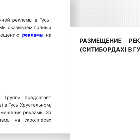
жной рекламы в Гусь-
 Мы оказываем полный
змещению
рекламы
на
РАЗМЕЩЕНИЕ РЕ
(СИТИБОРДАХ) В 
 Групп» предлагает
) в Гусь-Хрустальном,
змещения рекламы. За
ламы на скроллерах
айтесь по телефону:
8
а сайте
.
Размещение