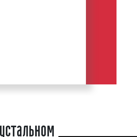
 или лавочка?
.-греч. σκάμνον и лат. scamnum – это
тавляющий собой длинное сиденье
, чаще всего имеющее спинку,
новременного сидения нескольких
и известны еще в
древнем Риме
. В
авочки) устанавливаются внутри
х, в скверах, парках, в иных
зле торговых центров, магазинов,
ственных учреждений.
ьзуется для размещения рекламы.
Хрустальном предпочитают данный
устальном
з-за идеального сочетания низкой
ичества контактов
с рекламным
тносится к числу одной из самых