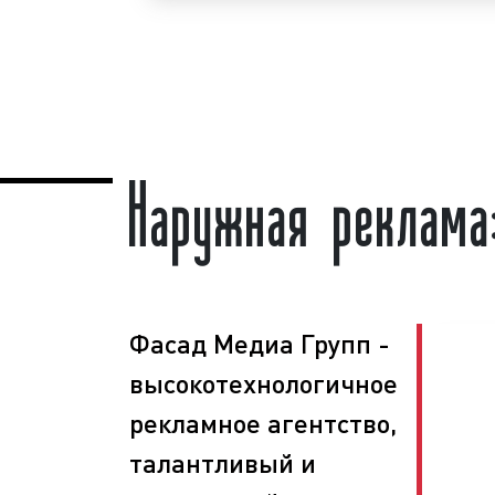
гарантируем!
Реклама на скамейках пользуется
бо
представителей гусевского бизнес
данного вида рекламы объясняется це
Наружная реклама
форма рекламной конструкции;
высокая
частота контактов
;
массовый
охват аудитории
;
большое кол-во конструкций;
хорошая видимость рекламы;
скидки от объема заказа и др.
Как можно видеть, реклама на скамейк
Фасад Медиа Групп -
является эффективным средством дл
высокотехнологичное
клиентов и повышения процента прод
клиенты нашего рекламного агентства
рекламное агентство,
для размещения рекламы на постоянной
талантливый и
ООО «Фасад Медиа Групп»