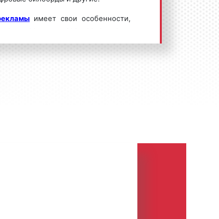
рекламы
имеет свои особенности,
техническими характеристиками,
нстрации определенных рекламных
ан на разную целевую аудиторию.
то все виды наружной рекламы
льно эффективному привлечению
, покупателей, способны быстро
ому клиенту или покупателю о
ках, открытии магазина или офиса.
ает вопрос: «Какая конструкция
тает в себе все указанные выше
не дорого?». Можно смело отметить,
м относятся, в том числе
скамейки
и являются теми рекламными
е дают рекламодателю прекрасную
льшом бюджете охватить большое
х клиентов.