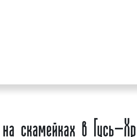
Что такое скамейка
ламных кампаний;
средства достижения
Скамейка
(лавочка) от др
предмет мебели, предс
на небольших ножках
ем мониторинг;
предназначенный для од
размещения рекламы.
человек. Скамейки был
наши дни скамейки (л
й нами используются
помещений, на улица
кламы: медиафасады,
общественных местах, во
ановки, суперсайты,
общественных и государ
 другие. Выбирая ООО
сокий уровень сервиса
Скамейки активно испол
ь, мы будем рады
Рекламодатели в Гусь-
на скамейках в Гусь-Хр
вид наружной рекламы и
цены и высокого
кол
объявлением.
Реклама на скамейках о