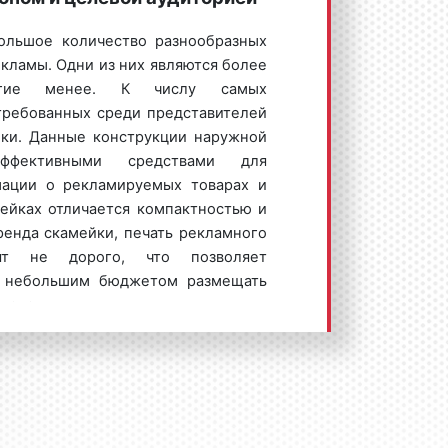
амной конструкции. Большой
спрос
онструкции, а также их высокая
ольшое количество разнообразных
 к тому, что стоимость размещения
кламы. Одни из них являются более
 в Гусь-Хрустальном является
ругие менее. К числу самых
требованных среди представителей
йки. Данные конструкции наружной
амы на скамейках различаются в
ффективными средствами для
мации о рекламируемых товарах и
я рекламной конструкции;
мейках отличается компактностью и
мых поверхностей;
енда скамейки, печать рекламного
кампании;
ят не дорого, что позволяет
 рекламного материала;
с небольшим бюджетом размещать
ния рекламы и других условий.
снове.
ского предложения по условиям и
одателями встает вопрос: какую
амных материалов на скамейках в
 для размещения рекламы? Мы
еобходимо указать следующие
арендой скамейки необходимо
 проведения рекламной кампании.
мы на скамейках зачастую зависит