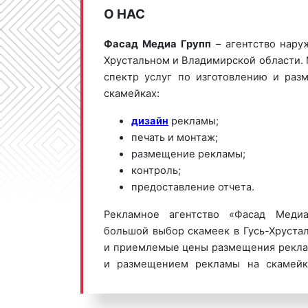
О НАС
Фасад Медиа Групп
– агентство нару
Хрустальном и Владимирской области.
спектр услуг по изготовлению и ра
скамейках:
дизайн
рекламы;
печать и монтаж;
размещение рекламы;
контроль;
предоставление отчета.
Рекламное агентство «Фасад Медиа
большой выбор скамеек в Гусь-Хрустал
и приемлемые цены размещения рекла
и размещением рекламы на скамейка
обращайтесь по телефону:
8 800 201
заявку на сайте
. Размещение р