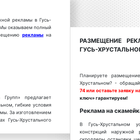
жной рекламы в Гусь-
 Мы оказываем полный
змещению
рекламы
на
РАЗМЕЩЕНИЕ РЕ
ГУСЬ-ХРУСТАЛЬН
Планируете размещени
Хрустальном? - обраща
74 или оставьте заявку н
 Групп» предлагает
ключ» гарантируем!
ьном, гибкие условия
Реклама на скамейк
мы. За изготовлением
х Гусь-Хрустального
В Гусь-Хрустальном у
-23-74 или оставьте
констркций наружной 
екламы «под ключ»
скроллеры, остановки, ц