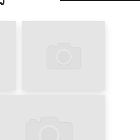
ванных. Средние габариты скамеек
а, 0,5 м. высота и 0,5 м. ширина.
тся идеальными для размещения
необходимо отметить широкое
е спинки сиденья, которая дает
и для размещения рекламных
тели размещают рекламу различных
должительный контакт, низкая
 выход на целевую аудиторию
тся на эффективности рекламы на
усь-Хрустальном.
скамейках в Гусь-Хрустальном
мейках. Фото 1