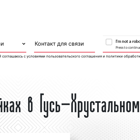
Я соглашаюсь с
условиями пользовательского соглашения
и
политики обработ
йках в Гусь-Хрустально