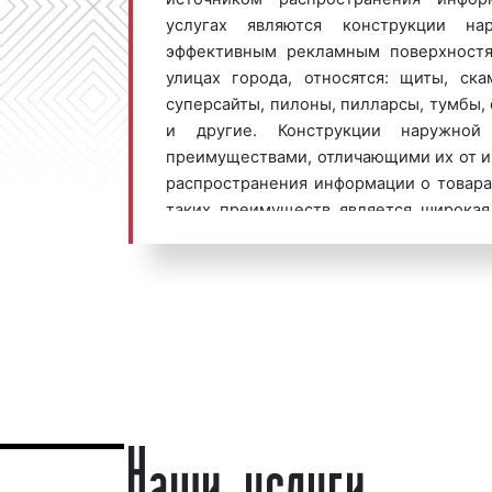
услугах являются конструкции н
эффективным рекламным поверхностя
улицах города, относятся: щиты, ска
суперсайты, пилоны, пилларсы, тумбы,
и другие. Конструкции наружной
преимуществами, отличающими их от и
распространения информации о товарах
таких преимуществ является широкая
Наиболее распространенными рекла
являются скамейки.
С момента своего появления скамей
рекламный рынок и в настоящее врем
среди недорогих, но популярных рек
Именно широкая распространенность 
Наши услуги
сохранять лидирующее положение 
конструкций. Данный аспект з
определяющим, поскольку многие р
ставку на массовый охват аудитори