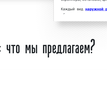
Каждый вид
наружной 
льшим спросом
среди
обладает уникальными 
а. Востребованность
предназначен для демо
лым рядом факторов:
объявлений, ориентиров
: что мы предлагаем?
Объединяет их то, ч
способствуют максима
клиентов, заказчиков
сообщить потенциальн
проводящийся акции, скид
Вместе с тем, возник
наружной рекламы соче
ах в Гусь-Хрустальном
плюсы и при этом стоит 
я увеличения потока
что к таким конструкция
аж. Многие столичные
(лавочки). Скамейк
 используют скамейки
конструкциями, которы
 основе.
возможность при небо
 организует и
количество потенциальны