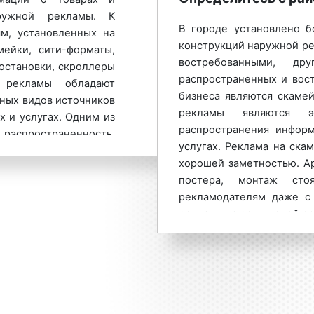
качестве основной рекл
аружной рекламы. К
на данные рекламные к
В городе установлено б
м, установленных на
эффективность
приводят
конструкций наружной ре
мейки, сити-форматы,
рекламы на скамейках
востребованными, д
 остановки, скроллеры
вариативной.
распространенных и вос
 рекламы обладают
бизнеса являются скаме
Цены размещения рекл
ных видов источников
рекламы являются э
зависимости от:
 и услугах. Одним из
распространения инфор
 распространенность.
района расположени
услугах. Реклама на ска
мными конструкциями
количества арендуе
хорошей заметностью. Ар
периода рекламной 
постера, монтаж сто
степени готовности
ки быстро завоевали
рекламодателям даже 
сезонности размеще
я являются лидерами
рекламу на регулярной о
ламных конструкций.
Для получения коммерче
Зачастую перед реклам
позволяет скамейкам
ценам размещения рекл
скамейку арендовать
на рынке рекламных
Гусь-Хрустальном, н
рекомендуем: перед 
ачастую является
параметры:
определиться с районом
екламодатели делают
Район размещения рекла
и за счет недорогих