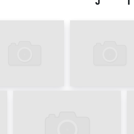
эффективных и востребо
составляют: 1,5 м. длин
Данные размеры являю
рекламы. Особенно 
рекламное поле в вид
большие возможност
материалов.
На скамейках рекламода
товаров и услуг. Про
стоимость, быстрый
благоприятно сказываю
скамейках (лавочках) в Г
Примеры рекламы на 
представлены на фото:
Пример рекламы на ска