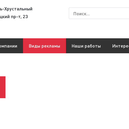
сь-Хрустальный
цкий пр-т, 23
омпании
Виды рекламы
Наши работы
Интере