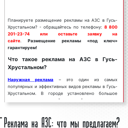
Реклама на автозаправках (АЗС) пользуется
большим спросом
среди представителей
гусевского бизнеса. Востребованность данного
Планируете размещение рекламы на АЗС в Гусь-
вида рекламы объясняется целым рядом факторов:
Хрустальном? - обращайтесь по телефону:
8 800
201-23-74 или оставьте заявку на
разнообразие форматов;
сайте
.
Размещение рекламы «под ключ»
высокая
частота контактов
;
гарантируем!
массовый
охват аудитории
;
Что такое реклама на АЗС в Гусь-
большое кол-во конструкций;
хорошая видимость рекламы;
Хрустальном?
скидки от объема заказа и др.
Наружная реклама
– это один из самых
Как можно видеть, реклама на АЗС в Гусь-
популярных и эффективных видов рекламы в Гусь-
Хрустальном является эффективным средством для
Хрустальном. В городе установлено большое
увеличения потока клиентов и повышения процента
количество конструкций наружной рекламы:
щиты
продаж. Многие столичные клиенты нашего
3x6,
ситиборды,
суперборды,
скроллеры,
остановки,
мед
рекламного агентства используют автозаправки
Реклама на АЗС: что мы предлагаем?
и многие другие.
(АЗС) для размещения рекламы на постоянной
основе.
Каждый вид наружной рекламы обладает своими