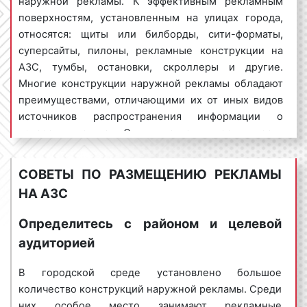
наружной рекламы. К эффективным рекламным
поверхностям, установленным на улицах города,
относятся: щиты или билборды, сити-форматы,
суперсайты, пилоны, рекламные конструкции на
Пример рекламы на АЗС. Фото 1
АЗС, тумбы, остановки, скроллеры и другие.
Многие конструкции наружной рекламы обладают
преимуществами, отличающими их от иных видов
Пример рекламы на АЗС. Фото 2
источников распространения информации о
товарах и услугах. Одним из таких преимуществ
является широкая распространенность. Широкое
Пример рекламы на АЗС. Фото 3
распространение в последнее время получили
СОВЕТЫ ПО РАЗМЕЩЕНИЮ РЕКЛАМЫ
рекламные конструкции на городских заправках.
НА АЗС
С момента своего появления рекламные
Пример рекламы на АЗС. Фото 4
Определитесь с районом и целевой
конструкции на АЗС быстро завоевали рекламный
аудиторией
рынок и в настоящее время являются лидерами
среди недорогих, но популярных рекламных
Пример рекламы на АЗС. Фото 5
В городской среде установлено большое
форматов. Именно широкая распространенность
количество конструкций наружной рекламы. Среди
позволяет рекламе на автозаправках сохранять
Какие виды рекламы на АЗС
них особое место занимают рекламные