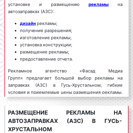
установке и размещению
рекламы
на
автозаправках (АЗС):
дизайн
рекламы;
получение разрешения;
изготовление рекламы;
установка конструкции;
размещение рекламы;
предоставление отчета.
Рекламное агентство «Фасад Медиа
Групп» предлагает большой выбор рекламы на
заправках (АЗС) в Гусь-Хрустальном, гибкие
условия и приемлемые цены размещения рекламы.
За изготовлением и размещением рекламы на АЗС
в Гусь-Хрустальном обращайтесь по телефону:
8
РАЗМЕЩЕНИЕ РЕКЛАМЫ НА
800 201-23-74 или оставьте заявку на
АВТОЗАПРАВКАХ (АЗС) В ГУСЬ-
сайте
. Размещение рекламы «под ключ»
гарантируем!
ХРУСТАЛЬНОМ