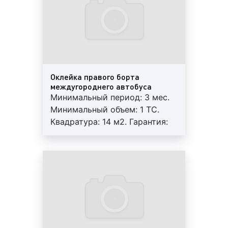
возможна ротация.
Оклейка левого борта автобуса на фото выше
Рекламные стикеры в междугороднем автобусе на
фото выше
Оклейка правого борта
междугороднего автобуса
Минимальный период: 3 мес.
Оклейка правого борта автобуса на фото выше
Минимальный объем: 1 ТС.
Квадратура: 14 м2. Гарантия:
12 мес. Работы под ключ:
печать+монтаж+аренда.
Реклама на мониторах в междугороднем
Регулярный контроль.
автобусе на фото выше
Внимание! На маршрутах
возможна ротация.
Оклейка заднего стекла автобуса на фото выше