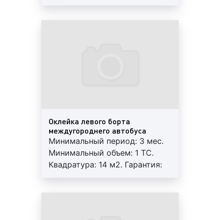
Гарантия: 12 мес. Работы под
автобусах является одним из самых
ключ: печать+монтаж+аренда.
востребованных и эффективных видов транзитной
Регулярный контроль.
рекламы как в Гусь-Хрустальном, так и во всей
Внимание! На маршрутах
России. Доля транзитной рекламы в Гусь-
возможна ротация.
Хрустальном достигла 22% среди всех видов
рекламы. Бизнесмены в среднем на рекламу на/в
междугородних автобусах тратят более 3%
прибыли.
Примеры рекламы на/в междугороднем
транспорте (междугородних автобусах,
Оклейка левого борта
междугороднего автобуса
маршрутках) в Гусь-Хрустальном представлены на
Минимальный период: 3 мес.
фото:
Минимальный объем: 1 ТС.
Квадратура: 14 м2. Гарантия:
12 мес. Работы под ключ:
Реклама на подголовниках
в междугороднем
печать+монтаж+аренда.
автобусе на фото выше
Регулярный контроль.
Внимание! На маршрутах