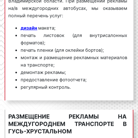
Владимирской области. При размещении рекламы
на/в междугородних автобусах, мы
оказываем
полный перечень услуг:
дизайн
макета;
печать листовок (для внутрисалонных
форматов);
печать пленки (для оклейки бортов);
монтаж и размещение рекламных материалов
на транспорте;
демонтаж рекламы;
предоставление фотоотчета;
регулярный контроль.
Рекламное агентство «Фасад Медиа Групп»
предлагает большой выбор маршрутов, гибкие
условия размещения рекламы на/в междугородних
РАЗМЕЩЕНИЕ РЕКЛАМЫ НА
автобусах в Гусь-Хрустальном и Владимирской
МЕЖДУГОРОДНЕМ ТРАНСПОРТЕ В
области, выгодные цены. Для получения
ГУСЬ-ХРУСТАЛЬНОМ
коммерческого предложения по размещению