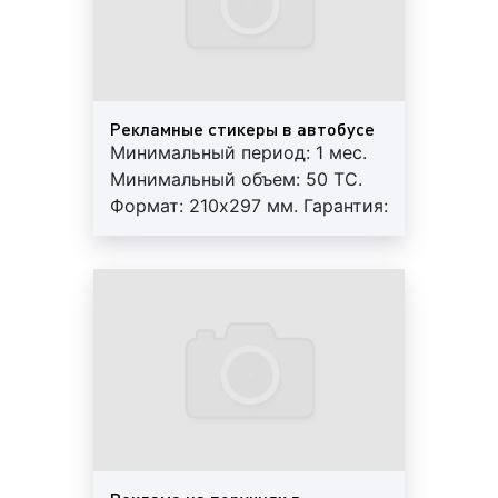
агентство «Фасад Медиа Групп». Наши
специалисты обладают уникальным опытом по
размещению рекламы на транспорте. Мы знаем о
рекламе на транспорте всё! Будем рады помочь.
Рекламные стикеры в автобусе
Минимальный период: 1 мес.
Минимальный объем: 50 ТС.
Целевая аудитория рекламы на/в
Формат: 210х297 мм. Гарантия:
междугородних автобусах в Гусь-
3 мес. Работы под ключ:
Хрустальном
печать+монтаж+аренда.
Регулярный контроль.
Целевая аудитория
рекламы на междугородних
Внимание! На маршрутах
автобусах в Гусь-Хрустальном – это круг людей,
возможна ротация.
которым потенциально может быть интересен
рекламируемый товар или предлагаемая услуга.
«На кого направлена реклама на междугородних
автобусах?» – такой вопрос мы часто слышим от
своих клиентов. Специалисты нашего рекламного
агентства отвечают, что реклама на транспортных