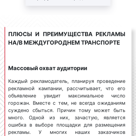
проходят по центру города, реклама, размещенная
маршруты. Работы под ключ:
как внутри салона, так и на бортах транспорта,
печать+монтаж+аренда.
воздействует также на туристов и гостей города,
Регулярный контроль.
многократно увеличивая целевую аудиторию.
Внимание! На маршрутах
ПЛЮСЫ И ПРЕИМУЩЕСТВА РЕКЛАМЫ
возможна ротация.
НА/В МЕЖДУГОРОДНЕМ ТРАНСПОРТЕ
Сколько стоит реклама на/в
междугородних автобусах в Гусь-
Хрустальном?
Массовый охват аудитории
Стоимость размещения рекламы на
Каждый рекламодатель, планируя проведение
междугородних автобусах в Гусь-Хрустальном
рекламной кампании, рассчитывает, что его
является одним из самых задаваемых вопросов.
объявление увидит максимальное число
Отвечая на данный вопрос, менеджеры нашей
горожан. Вместе с тем, не всегда ожиданиям
компании сообщают нашим клиентам, что цены
суждено сбыться. Причин тому может быть
размещения рекламы на междугородних автобусах
много. Одной из них, зачастую, является
не являются фиксированными. Среди аспектов,
ошибка в выборе площадки для размещения
которые оказывают значительное влияние на
рекламы. У многих наших заказчиков