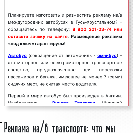
рекламы на/в междугородних автобусах
обращайтесь по телефону:
8 800 201-23-74
Планируете изготовить и разместить рекламу на/в
или оставьте заявку на сайте
.
Размещение
междугородних автобусах в Гусь-Хрустальном? –
рекламы на/в междугородних автобусах «под
обращайтесь по телефону:
8 800 201-23-74 или
ключ» гарантируем!
оставьте заявку на сайте
.
Размещение рекламы
«под ключ» гарантируем!
Реклама на/в междугородних автобусах
пользуется
большим спросом
среди
Автобус
(сокращение от автомобиль -
омнибус
) –
представителей бизнеса. Востребованность
это моторное или электромоторное транспортное
данного вида рекламы среди бизнесменов
средство, предназначенное для перевозки
объясняется целым рядом факторов:
пассажиров и багажа, имеющее не менее 7 (семи)
сидячих мест, не считая место водителя.
высокая
частота контактов
;
массовый охват аудитории;
Первый в мире автобус был произведен в Англии.
большое количество маршрутов;
Изобретатель –
Ричард Тревитик
. Широкой
разнообразие рекламных форматов;
публике автобус был представлен 24 декабря 1881
непрерывное воздействие на целевую
Реклама на/в транспорте: что мы
г. Это была машина с паровым двигателем,
аудиторию;
вмешавшая 8 пассажиров. В настоящее время
низкие цены и регулярные скидки.
изготовление автобусов поставлено на поток.