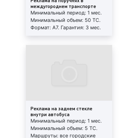
Реклама на поручнях в
средствах ориентирована на широкий круг людей.
междугороднем транспорте
Целевой аудиторией рекламы на междугородних
Минимальный период: 1 мес.
автобусах являются:
Минимальный объем: 50 ТС.
Формат: А7. Гарантия: 3 мес.
пассажиры общественного транспорта (во
Работы под ключ:
время ожидания ТС пассажиры видят
печать+монтаж+аренда.
бортовую рекламу на транспорте;
находясь
Регулярный контроль.
внутри салона, пассажиры читают листовки,
Внимание! На маршрутах
постеры или смотрят рекламные ролики,
возможна ротация.
прокручиваемые на мониторах);
водители частных авто (в случае размещения
рекламы на бортах транспортных средств);
пешеходы, жители многоэтажных домов,
работники офисов, магазинов, универсамов,
салонов красоты, посетители торговых
Реклама на заднем стекле
центров, бизнес-центров и т.д., одним словом
внутри автобуса
горожане.
Минимальный период: 1 мес.
Минимальный объем: 5 ТС.
Благодаря тому, что маршруты автобусов зачастую
Маршруты: все городские