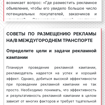
стоимость транзитной рекламы, можно выделить
возникает вопрос: «Где разместить рекламное
следующие:
объявление, чтобы его увидело большое число
потенциальных покупателей, заказчиков и
вид транспортного средства
. Автобусы могут
клиентов?». Специалисты нашей компании,
быть разделены на две большие группы:
отвечая на данный вопрос, сообщают, что
автобусы большой вместимости и автобусы
одной из самых эффективных и популярных
средней или меньшей вместимости. Реклама
СОВЕТЫ ПО РАЗМЕЩЕНИЮ РЕКЛАМЫ
площадок размещения рекламы является
размещается как на междугородних
НА/В МЕЖДУГОРОДНЕМ ТРАНСПОРТЕ
транспорт. Благодаря размещению рекламы на
автобусах большой вместимости, так и на
автобусах можно охватить самую
междугородних автобусах средней и
Определите цели и задачи рекламной
разнообразную целевую аудиторию. Автобусы,
меньшей вместимости. К транспортным
кампании
выступая в качестве площадки размещения
средствам большой вместимости относятся
рекламы, отличается именно массовым
такие марки автобусов, как ЛИАЗ, МАЗ,
Планируя проведение рекламной кампании,
охватом населения, причем позволяющий
Мерседес, МАН, НЕФАЗ и другие. Газель, фиат,
рекламодатель надеется на успех и хороший
сделать это за короткий промежуток времени.
форды, пежо, ситроен и другие относятся к
эффект. Однако, добиться высокой эффективности
автобусам средней вместимости.
при проведении рекламной кампании не так
Что такое охват аудитории в рекламе? Охват
Следовательно, реклама, размещаемая на
просто. Необходимо понимать, что эффективность
аудитории – это количество людей, увидевших
междугородних автобусах большой
и результативность рекламной кампании в целом
рекламное объявление за определенный
вместимости, стоит, как правило, дороже.
зависит от многих факторов и требует тщательной
промежуток времени. Охват аудитории