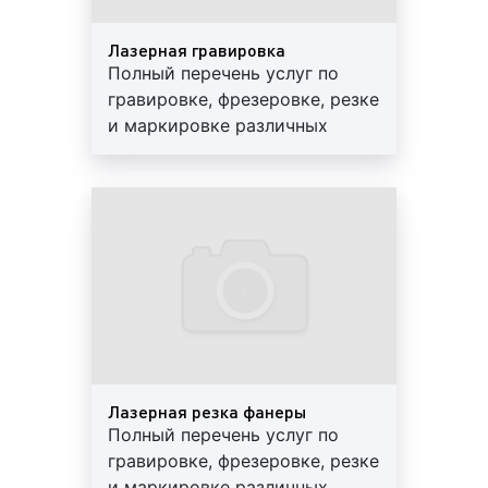
резка на дисковом станке;
Лазерная гравировка
гильотинная рубка;
Полный перечень услуг по
газокислородная резка;
гравировке, фрезеровке, резке
плазменная резка;
и маркировке различных
ленточнопильная резка;
материалов, изделий и
лазерная резка;
сувенирной продукции.
гидроабразивная резка;
Разумные цены, высокое
ручная резка.
качество. Обращайтесь!
Каждый из указанных видов фрезеровки,
гравировки, резки имеет свои особенности, плюсы
и минусы. Правильно подобранный метод
обработки материалов обеспечит качественное
выполнение работ, сохранит технические
характеристики изделий, а также поможет
Лазерная резка фанеры
сэкономить время и средства.
Полный перечень услуг по
гравировке, фрезеровке, резке
РПК «Фасад Медиа Групп» оказывает широкий
и маркировке различных
спектр услуг по фрезеровке, гравировке, резки и