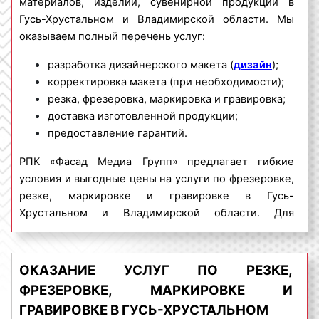
материалов, изделий, сувенирной продукции в
Гусь-Хрустальном и Владимирской области. Мы
оказываем полный перечень услуг:
разработка дизайнерского макета (
дизайн
);
корректировка макета (при необходимости);
резка, фрезеровка, маркировка и гравировка;
доставка изготовленной продукции;
предоставление гарантий.
РПК «Фасад Медиа Групп»
предлагает гибкие
условия и выгодные цены на услуги по фрезеровке,
резке, маркировке и гравировке в Гусь-
Хрустальном и Владимирской области. Для
получения коммерческого предложения по
фрезеровке, резке, маркировке и гравировке
различных изделий и материалов в Гусь-
ОКАЗАНИЕ УСЛУГ ПО РЕЗКЕ,
Хрустальном обращайтесь по телефону:
8 800 201-
ФРЕЗЕРОВКЕ, МАРКИРОВКЕ И
23-74 или оставьте заявку на сайте
.
Услуги по
ГРАВИРОВКЕ В ГУСЬ-ХРУСТАЛЬНОМ
фрезеровке, резке, маркировке и гравировке
«под