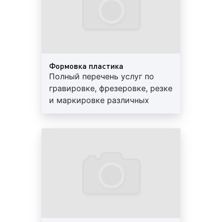
за счет высокой скорости движений станка на
обработку материала при лазерной резки
тратится меньше времени;
лазерная резка идеально подходит для
выполнения небольших заказов, позволяя
Формовка пластика
экономить время и средства, т.к. нет
Полный перечень услуг по
необходимости изготавливать дорогостоящие
гравировке, фрезеровке, резке
пресс-формы или формы для литья;
и маркировке различных
лазерная резка отличается высокой
материалов, изделий и
точностью обработки материала, т.к. при
сувенирной продукции.
лазерной резке используется компьютер, с
Разумные цены, высокое
помощью которого изображение переносится
качество. Обращайтесь!
на поверхность материала в очень малых
величинах и без погрешностей.
Как видим, лазерная резка является эффективным
способом обработки материалов и изделий, дает
возможность работать практически со всеми
материалами, позволяет экономить время и