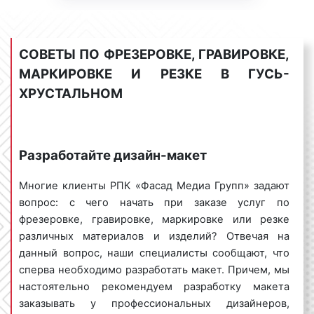
сувенирной продукции.
гравировки, практически неограничен. Можно
Разумные цены, высокое
смело сказать, что обрабатывать с помощью
качество. Обращайтесь!
лазерной гравировки можно любой объект.
СОВЕТЫ ПО ФРЕЗЕРОВКЕ, ГРАВИРОВКЕ,
МАРКИРОВКЕ И РЕЗКЕ В ГУСЬ-
ХРУСТАЛЬНОМ
Услуги по фрезеровке, резке,
маркировке и гравировке в Гусь-
Хрустальном
Разработайте дизайн-макет
Компания «Фасад Медиа Групп» оказывает услуги
по фрезеровке, гравировке, маркировке и резке
Многие клиенты РПК «Фасад Медиа Групп» задают
различных материалов и предметов в Гусь-
вопрос: с чего начать при заказе услуг по
Хрустальном на профессиональной основе. Мы
фрезеровке, гравировке, маркировке или резке
оказываем следующий перечень услуг:
различных материалов и изделий? Отвечая на
данный вопрос, наши специалисты сообщают, что
разработка и/или корректировка макета
:
сперва необходимо разработать макет. Причем, мы
наш дизайнер изготовит и/или скорректирует
настоятельно рекомендуем разработку макета
макет с учетом ваших требований и
заказывать у профессиональных дизайнеров,
пожеланий. При этом будут учтены не только