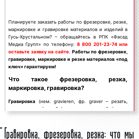
ключ» гарантируем!
Наша компания оказывает услуги по резке,
Планируете заказать работы по фрезеровке, резке,
фрезеровке, маркировке и гравировке различных
маркировке и гравировке материалов и изделий в
материалов и изделий, а также сувенирной
Гусь-Хрустальном? – обращайтесь в РПК «Фасад
продукции, применяя современное оборудование.
Медиа Групп» по телефону:
8 800 201-23-74 или
В работе мы используем специальные
оставьте заявку на сайте
.
Работы по фрезеровке,
промышленные станки с ЧПУ, благодаря которым
гравировке, маркировке и резке материалов «под
заказы выполняем качественно и быстро.
ключ» гарантируем!
Современное оборудование и профессионализм
наших рабочих позволяют выполнять широкий круг
Что такое фрезеровка, резка,
работ по фрезеровке, резке, маркировке и
маркировка, гравировка?
гравировке различных материалов и изделий. Мы
выполняем как простые заказы, так и
Гравировка
(нем. gravieren, фр. graver – резать,
нестандартные заказы, требующие от наших
вырезать на чём-либо) – нанесение углублённого
мастеров креативности и индивидуального
рисунка, надписи, орнамента, ручным или
Гравировка, фрезеровка, резка: что мы
подхода.
механическим способом на поверхность металла,
камня, дерева, стекла. Понятие гравировки следует
Каждый день к нам поступают заявки на обработку
отличать от гравирова́ния, под которым