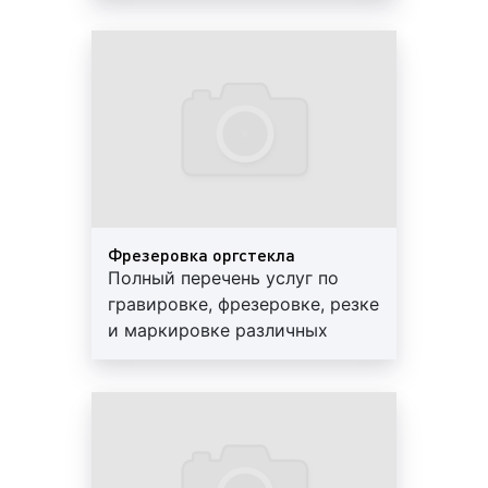
преимуществами при обработке различных
сувенирной продукции.
материалов и изделий. Приведем некоторые из
Разумные цены, высокое
них:
качество. Обращайтесь!
высокая разрешающая способность;
точность нанесения рисунка или надписи;
эстетичность, красота;
бесконтактный способ воздействия на
изделие;
возможность обработки хрупких изделий,
Фрезеровка оргстекла
например, из стекла;
Полный перечень услуг по
работа с любыми материалами;
гравировке, фрезеровке, резке
постоянство глубины рельефа;
и маркировке различных
высокая скорость обработки изделий;
материалов, изделий и
выполнение работ практически любой
сувенирной продукции.
сложности.
Разумные цены, высокое
Таким образом, лазерная гравировка применяется
качество. Обращайтесь!
для обработки различных материалов и изделий,
обладает рядом преимуществ, позволяющих