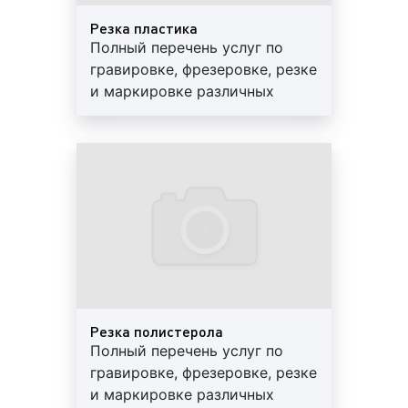
резку по сложному контуру плоских и объемных
Резка пластика
деталей и заготовок с высокой степенью
Полный перечень услуг по
автоматизации процесса.
гравировке, фрезеровке, резке
Для лазерных резки металлов применяют
и маркировке различных
технологические установки на основе
материалов, изделий и
твердотельных, волоконных лазеров и газовых
сувенирной продукции.
CO2-лазеров, работающих как в непрерывном, так
Разумные цены, высокое
и в импульсно-периодическом режимах излучения.
качество. Обращайтесь!
Промышленное применение газолазерной резки с
каждым годом увеличивается, но этот процесс не
может полностью заменить традиционные
способы разделения металлов. В сопоставлении со
многими из применяемых на производстве
установок стоимость лазерного оборудования для
Резка полистерола
резки ещё достаточно высока, хотя в последнее
Полный перечень услуг по
время наметилась тенденция к её снижению. В
гравировке, фрезеровке, резке
связи с этим процесс лазерной резки становится
и маркировке различных
эффективным только при условии обоснованного и