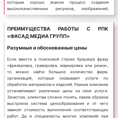
которым хорошо знаком процесс создания
пожелания заказчика, но и требования
высококачественных рисунков, изображений,
действующего законодательства РФ;
которые смогут подобрать правильный шрифт либо
подготовка изделия или объекта к
разработать интересный логотип.
обработке
: работники нашего
ПРЕИМУЩЕСТВА РАБОТЫ С РПК
производственного цеха профессионально
Что такое дизайн? Под дизайном принято понимать
«ФАСАД МЕДИА ГРУПП»
подготовят материал или изделий к
результат деятельности дизайнера по разработке,
фрезеровке, резке, маркировке и гравировке:
проектированию макета согласно технического
Разумные и обоснованные цены
зашкурят, почистят, нанесут специальные
задания заказчика для осуществления работ по
абразивные вещества и т.д.
изготовлению сувенирной продукции. Под словом
Если ввести в поисковой строке браузера фразу
фрезеровка, гравировка, маркировка, резка
:
«design» англоязычная литература начала XXI века
«фрезеровка, гравировка, маркировка или резка»,
специалисты нашей компании обработают
понимает и стиль, и проект, и проектирование, и
то можно найти большое количество фирм,
материал или изделие в том виде и в те
собственно «дизайн» – профессиональную
организаций, которые оказывают услуги по
сроки, которые указаны в договоре. При этом,
деятельность, наряду с архитектурой или
обработке материалов и изделий. Разные компании
будем выбран самый подходящий способ
инженерным проектированием.
устанавливают различные цены на свои услуги.
фрезеровки, резки, маркировки и гравировки
Зачастую, клиентам сложно понять, каким образом
Дизайнерские макеты, которые впоследствии
с учетом характеристик материала или
выстроена система ценообразования и от чего
применяются при фрезеровке, гравировке,
изделия;
зависит стоимость выполнения соответствующих
маркировке и резке различных изделий и
доставка обработанных изделий
: мы
работ. Да и специалисты многих компаний при