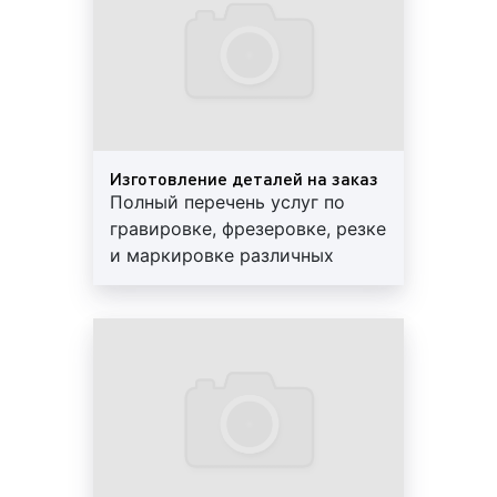
древесную;
металлическую;
стекольную;
пластмассовую;
акриловую.
Резка также применяется для обработки различных
Изготовление деталей на заказ
материалов и оборудования. Резка подразделяется
Полный перечень услуг по
на несколько видов.
гравировке, фрезеровке, резке
и маркировке различных
1)
По виду обрабатываемого материала
выделают:
материалов, изделий и
сувенирной продукции.
резка металла;
Разумные цены, высокое
резка дерева;
качество. Обращайтесь!
резка пластика;
резка акрила;
резака камня и т.д.
2)
В зависимости от применяемого оборудования
,
резка подразделяется на следующие виды: