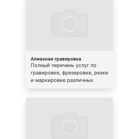
качество. Обращайтесь!
Резка
– это разделение физического объекта на
две или более части с помощью прямого силового
воздействия режущим инструментом.
Примеры фрезеровки и гравировки приведены
ниже:
Алмазная гравировка
Полный перечень услуг по
Гравировка. Пример 1
гравировке, фрезеровке, резке
и маркировке различных
материалов, изделий и
Фрезеровка. Пример 2
сувенирной продукции.
Разумные цены, высокое
качество. Обращайтесь!
Резка. Пример 3