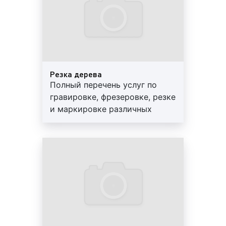
теплофизических свойств. В процессе резки, под
воздействием лазерного луча материал
разрезаемого участка плавится, возгорается,
испаряется или выдувается струей газа. При этом
можно получить узкие резы с минимальной зоной
термического влияния. Лазерная резка отличается
Резка дерева
отсутствием механического воздействия на
Полный перечень услуг по
обрабатываемый материал, возникают
гравировке, фрезеровке, резке
минимальные деформации, как временные в
и маркировке различных
процессе резки, так и остаточные после полного
материалов, изделий и
остывания. Вследствие этого лазерную резку, даже
сувенирной продукции.
легкодеформируемых и нежестких заготовок и
Разумные цены, высокое
деталей, можно осуществлять с высокой степенью
качество. Обращайтесь!
точности. Благодаря большой мощности лазерного
излучения обеспечивается высокая
производительность процесса в сочетании с
высоким качеством поверхностей реза. Легкое и
сравнительно простое управление лазерным
излучением позволяет осуществлять лазерную