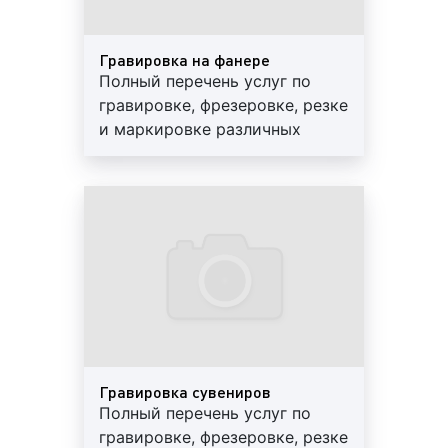
ручным;
станковым.
Гравировка на фанере
5)
По типу обрабатываемого материала
выделают
Полный перечень услуг по
фрезерование:
гравировке, фрезеровке, резке
и маркировке различных
древесное;
материалов, изделий и
металлическое;
сувенирной продукции.
стекольное;
Разумные цены, высокое
пластмассовое;
качество. Обращайтесь!
акриловое.
Существуют различные виды гравировки. К
основным разновидностям данного способа
обработки можно отнести следующие:
1)
По оборудованию и материалам
, которые
применяются во время гравировки, выделяют:
Гравировка сувениров
Полный перечень услуг по
ручную гравировку;
гравировке, фрезеровке, резке