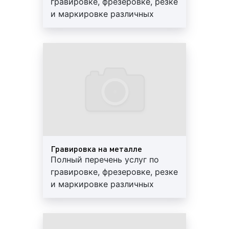
гравировке, фрезеровке, резке
маркировки, гравировки, резки материалов и
и маркировке различных
изделий, клиенты РПК «Фасад Медиа Групп»,
материалов, изделий и
зачастую, спрашивают, какие виды обработки
сувенирной продукции.
материалов и изделий мы можем предложить?
Разумные цены, высокое
Отвечая на данный вопрос, специалисты РПК
качество. Обращайтесь!
«Фасад Медиа Групп» сообщают, что наша
компания использует разлчные виды обработки
матеиалов. Среди них можно выделить следующие
виды фрезеровки:
1)
В зависимости от направлениея подачи
материала во время обработки
фрезеровка бывает
Гравировка на металле
двух видов:
Полный перечень услуг по
гравировке, фрезеровке, резке
встречная;
и маркировке различных
попутная.
материалов, изделий и
2)
По типу режущей оснастки, используемой во
сувенирной продукции.
время обработки
, выделяют следующие виды
Разумные цены, высокое
фрезеровки: