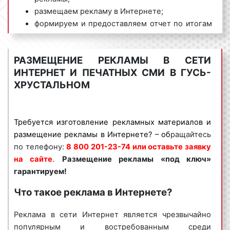
размещаем рекламу в Интернете;
формируем и предоставляем отчет по итогам
проведения рекламной кампании.
Мы обладаем большим опытом и необходимыми
РАЗМЕЩЕНИЕ РЕКЛАМЫ В СЕТИ
знаниями для проведения качественных и
ИНТЕРНЕТ И ПЕЧАТНЫХ СМИ В ГУСЬ-
эффективных рекламных кампаний в сети Интернет
ХРУСТАЛЬНОМ
в Гусь-Хрустальном и Владимирской области. Для
получения коммерческого предложения по
размещению Интернет-рекламы в Гусь-
Требуется изготовление рекламных материалов и
Хрустальном и Владимирской области необходимо
размещение рекламы в Интернете? – об
ращайтесь
обращаться по телефону:
8 800 201-23-74 или
по телефону:
8 800 201-23-74 или оставьте заявку
оставить заявку на сайте
.
Размещение рекламы в
на сайте
.
Размещение рекламы «под ключ»
Интернете «под ключ» гарантируем!
гарантируем!
Специалисты рекламного агентства «Фасад Медиа
Что такое реклама в Интернете?
Групп» помогут вам разместить рекламу в
Интернете. Нашим агентством выполнено большое
Реклама в сети Интернет является чрезвычайно
количество заказов. Многие наши клиенты
популярным и востребованным среди