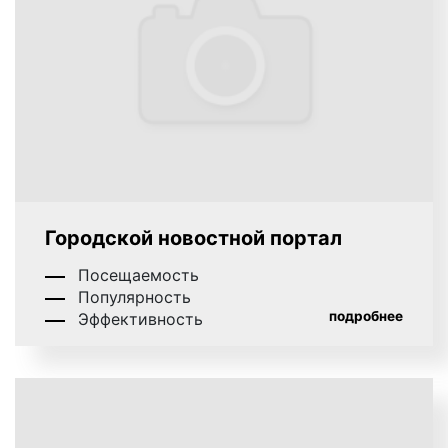
графическая реклама;
видеореклама.
4.
По способу демонстрации рекламного
Городской новостной портал
объявления:
Посещаемость
Популярность
статичная заставка или презентация;
подробнее
Эффективность
видеоклипы, видеоролики;