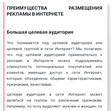
демонстрации рекламы с учетом вашей целевой
ПРЕИМУЩЕСТВА РАЗМЕЩЕНИЯ
аудитории, задач и целей вашей рекламной
РЕКЛАМЫ В ИНТЕРНЕТЕ
кампании.
Может ли реклама в Интернете быть
Большая целевая аудитория
бесплатной?
Что понимается под целевой аудиторией или
За все нужно платить. Этот постулат широко
целевой группой в сети Интернет? Мы полагаем,
известен. Данная аксиома применима и к рекламе
что под целевой аудиторией применительно к
в Интернете. Стоимость рекламы в Интернете, как
рекламе в Интернете можно подразумевать
было указано выше, формируется с учетом
совокупность потенциальных покупателей или
различных факторов и не является фиксированной.
клиентов, имеющих доступ к сети Интернет,
Вместе с тем, ряд наших заказчиков иногда
которые объединены общими характеристиками,
спрашивает, можно ли разместить рекламу в
признаками, качествами.
Интернете бесплатно? На данный вопрос следует
ответить положительно. Для бесплатного
Целевая аудитория в сети Интернет может
размещения рекламы в Сети можно использовать
делиться на группы по различным признакам.
следующие площадки:
Например, по полу выделяют: мужчин и женщин, по