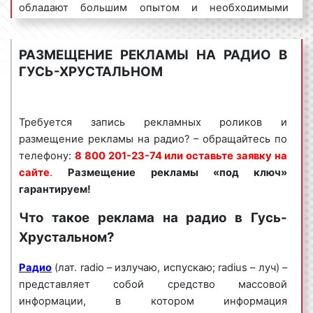
обладают большим опытом и необходимыми
знаниями для проведения качественных и
эффективных рекламных кампаний на радио. Для
РАЗМЕЩЕНИЕ РЕКЛАМЫ НА РАДИО В
получения коммерческого предложения по
ГУСЬ-ХРУСТАЛЬНОМ
размещению рекламы на радио в Гусь-Хрустальном
и Владимирской области необходимо обращаться
по телефону:
8 800 201-23-74 или оставить заявку
Требуется запись рекламных роликов и
на сайте
.
Размещение рекламы на радио «под
размещение рекламы на радио? – обращайтесь по
ключ» гарантируем!
телефону:
8 800 201-23-74 или оставьте заявку на
Рекламное агентство Фасад Медиа Групп
сайте
.
Размещение рекламы «под ключ»
выполнило большое количество заказов по
гарантируем!
размещению рекламы на радио в Гусь-
Что такое реклама на радио в Гусь-
Хрустальном. Многие наши клиенты используют
Хрустальном?
радиостанции в Гусь-Хрустальном и Владимирской
области в качестве основной площадки для
Радио
(лат. radio – излучаю, испускаю; radius – луч) –
размещения рекламы. Востребованность радио
представляет собой средство массовой
объясняется тем, что аудитория радиостанций
информации, в котором информация
насчитывает миллионы человек. Большая
целевая