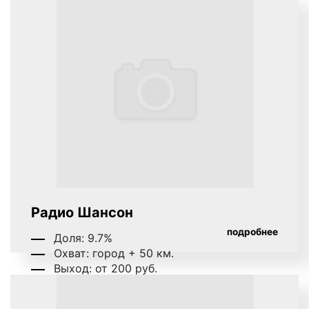
который звучит так: «Ммм, Данон».
Пример музыкального логотипа на радио:
джинглы
– короткие, как правило 20 сек.,
песенки, в которых сообщается
потенциальному клиенту либо о самой
компании, либо о продаваемых ею товарах
или оказываемых услугах. Джинглы хорошо
запоминаются и относятся к «прилипчивым
Радио Шансон
песенкам».
подробнее
Доля: 9.7%
Пример рекламного ролика джингл на радио:
Охват: город + 50 км.
Выход: от 200 руб.