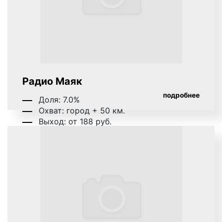
дороже.
Для получения коммерческого предложения по
размещению рекламы на радио в Гусь-Хрустальном
необходимо обращаться в рекламное агентство
«Фасад Медиа Групп». Наши менеджеры
подготовят медиаплан, составят график выхода
Радио Маяк
рекламы, определят наиболее выгодное время
подробнее
Доля: 7.0%
выхода рекламы с учетом вашей целевой
Охват: город + 50 км.
аудитории.
Выход: от 188 руб.
Сроки размещения рекламы на радио в
Гусь-Хрустальном
При размещении рекламы на радио в Гусь-
Хрустальном важным аспектом, значительно
влияющим на ее результаты, является вопрос об