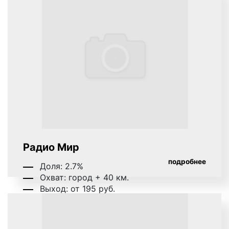
популярность бренда, товара или услуги;
во-вторых, престиж. Размещая рекламу на
радио, вы сообщаете потенциальным
клиентам и покупателям, что финансовое
положение вашей компании отличное,
проблем нет и менеджмент компании
работает на ее развитие и процветание;
в-третьих, доверие клиентов;
в-четвертых, экономию денежных ресурсов.
Вам не нужно будет тратиться на иные виды
рекламы;
в-пятых, размещая рекламу на радио, вы
Радио Мир
получите большой поток клиентов и повысите
процент продаж.
подробнее
Доля: 2.7%
Охват: город + 40 км.
Для размещения рекламы на радио в Гусь-
Выход: от 195 руб.
Хрустальном обращайтесь в рекламное агентство
«Фасад Медиа Групп». Будем рады сотрудничеству.