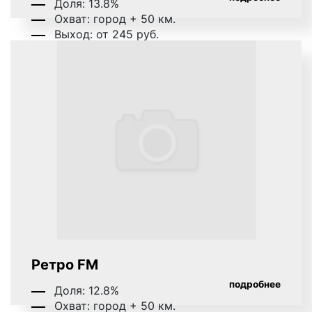
Доля: 13.8%
является обязательным. Однако наличие
Охват: город + 50 км.
музыки положительно влияет на
Выход: от 245 руб.
воспринимаемость рекламной информации
радиослушателями.
Пример спотового рекламного ролика на радио:
игровые радиоролики
– представляют собой
радиоспектакли, в рамках которых
разыгрывается какая-либо сценка. Как
правило, игровые радиоролики носят
шуточный характер, являются
продолжительными по времени и хорошо
Ретро FM
запоминаются радиослушателями.
подробнее
Доля: 12.8%
Пример игрового рекламного ролика на радио:
Охват: город + 50 км.