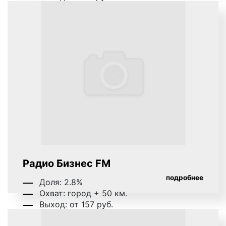
ежедневно размещают рекламу на радиостанциях.
Реклама на радио представляет собой один из
самых быстрых и эффективных способов
рассказать о своем бизнесе, своей компании,
товарах и услугах. За размещением рекламы на
радио обращайтесь в рекламное агентство «Фасад
Медиа Групп». Мы размещаем рекламу на радио.
Плюсы рекламы на радио в Гусь-
Хрустальном
Многие клиенты нашего рекламного агентства
Радио Бизнес FM
задают вопрос: «Что даст размещение рекламы на
подробнее
Доля: 2.8%
радио в Гусь-Хрустальном?». Отвечая на данный
Охват: город + 50 км.
вопрос, мы готовы отметить следующее:
Выход: от 157 руб.
во-первых, известность, узнаваемость,