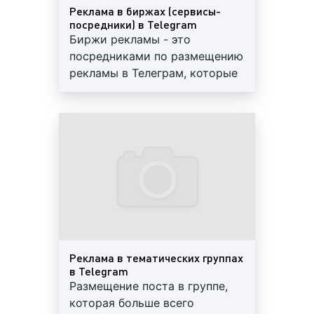
(Телеграм) в Гусь-Хрустальном
Реклама в биржах (сервисы-
посредники) в Telegram
Интернет или, как его еще называют «всемирная
Биржи рекламы - это
паутина», представляет бизнесу широкие
посредниками по размещению
возможности для рекламирования товаров и услуг.
рекламы в Телеграм, которые
За последние годы разработано и адаптировано
размещают рекламы в
большое количество видов Интернет-рекламы,
социальной сети за
каждый из которых учитывает характеристики
определенную плату
целевой аудитории, вида товара или услуги,
особенности площадки размещения рекламы,
способствует достижению разных целей
рекламной кампании, а также отличается целым
рядом индивидуальных характеристик Telegram
(Телеграм), как часть Интернета, также предлагает
своим пользователям возможность размещения
рекламных материалов самого разного формата.
Реклама в тематических группах
Выделяют следующие виды рекламных
в Telegram
Размещение поста в группе,
объявлений в Telegram (Телеграм):
которая больше всего
1.
В зависимости от площадки размещения