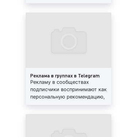
составляет боле 90%
10 минут в день на общение в мессенджере.
Наиболее активными пользователями Телеграм
являются люди в возрасте от 18 до 30 лет.
Как видим, социальная сеть Telegram (Телеграм)
является функциональной и популярной среди
миллионов людей во всем мире. Благодаря
Telegram (Телеграм) можно не только общаться,
обмениваться фото – и видеоматериалами, но и
вести бизнес, а также давать рекламу.
Реклама в группах в Telegram
Рекламу в сообществах
подписчики воспринимают как
Что такое реклама в Telegram
персональную рекомендацию,
(Телеграм)?
дружеский совет, что
увеличивает вероятность
Telegram (Телеграм) является популярным
покупки
ресурсом не только для общения, поиска друзей и
развлечения. Многие рекламодатели используют
Telegram (Телеграм) для популяризации и продажи