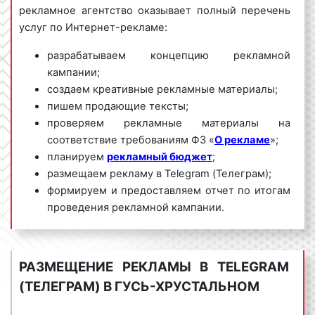
рекламное агентство оказывает полный перечень
услуг по Интернет-рекламе:
разрабатываем концепцию рекламной
кампании;
создаем креативные рекламные материалы;
пишем продающие тексты;
проверяем рекламные материалы на
соответствие требованиям ФЗ «
О рекламе
»;
планируем
рекламный бюджет
;
размещаем рекламу в Telegram (Телеграм);
формируем и предоставляем отчет по итогам
проведения рекламной кампании.
Мы обладаем большим опытом и необходимыми
знаниями для проведения качественных и
РАЗМЕЩЕНИЕ РЕКЛАМЫ В TELEGRAM
эффективных рекламных кампаний в Telegram
(ТЕЛЕГРАМ) В ГУСЬ-ХРУСТАЛЬНОМ
(Телеграм) в Гусь-Хрустальном и Владимирской
области. Для получения коммерческого