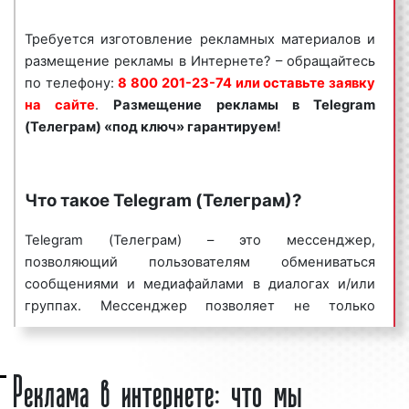
предложения по размещению рекламы в Telegram
(Телеграм) в Гусь-Хрустальном и Владимирской
Требуется изготовление рекламных материалов и
области необходимо обращаться по
размещение рекламы в Интернете? – обращайтесь
телефону:
8 800 201-23-74 или оставить заявку на
по телефону:
8 800 201-23-74 или оставьте заявку
сайте
.
Размещение рекламы в
Telegram
на сайте
.
Размещение рекламы в
Telegram
(Телеграм)
«под ключ» гарантируем!
(Телеграм)
«под ключ» гарантируем!
Специалисты рекламного агентства «Фасад Медиа
Групп» помогут вам разместить рекламу в Telegram
(Телеграм). Нашим агентством выполнено большое
Что такое Telegram (Телеграм)?
количество заказов. Многие наши клиенты
используют Интернет-рекламу в Гусь-Хрустальном
Telegram (Телеграм) – это мессенджер,
и Владимирской области в качестве основной
позволяющий пользователям обмениваться
площадки для размещения рекламы.
сообщениями и медиафайлами в диалогах и/или
Востребованность данного вида рекламы
группах. Мессенджер позволяет не только
объясняется тем, что аудитория Telegram
обмениваться сообщениями, но и хранить
(Телеграм) насчитывает миллионы человек,
неограниченное количество файлов, передавать
Реклама в интернете: что мы
настройка и запуск рекламной кампании не
голосовые сообщения, видеосообщения,
занимают много времени, а эффективность
прикреплять файлы, стикеры, gif-анимации и