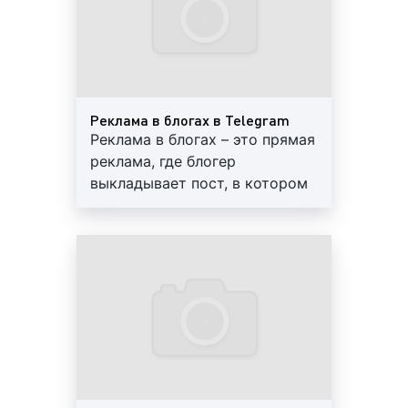
товаров и услуг. К слову сказать, мессенджер не
только позволяет размещать рекламу, но и
облегчает доступ к статистике, такой, как
вовлеченность, охват аудитории и т. д.
Реклама в Telegram (Телеграм) в Гусь-Хрустальном
Реклама в блогах в Telegram
представляет собой информацию социального и/
Реклама в блогах – это прямая
или коммерческого характера, размещаемую с
реклама, где блогер
целью привлечения финансовых ресурсов,
выкладывает пост, в котором
внимания покупателей, заказчиков, клиентов для
описывает другой аккаунт и
продажи товаров, оказания услуг, выполнения
дает на него ссылку
работ. Если говорить коротко, то реклама в
Telegram (Телеграм) – это способ привлечения
внимания людей к товарам и услугам в
виртуальном пространстве.
Виды (форматы) рекламы в Telegram