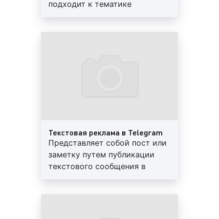
подходит к тематике
рекламного объявления в Telegram (Телеграм):
предлагаемого товара или
рекламируемой услуги
реклама в личных каналах пользователей в
Telegram (Телеграм);
реклама в группах в Telegram (Телеграм);
реклама в блогах в Telegram (Телеграм);
Текстовая реклама в Telegram
Представляет собой пост или
заметку путем публикации
реклама в биржах (сервисы-посредники) в
текстового сообщения в
Telegram (Телеграм);
аккаунте в Telegram
реклама в тематических группах ВКонтатке.