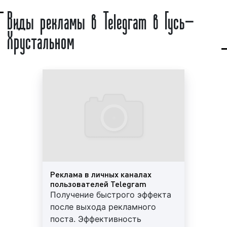
уровень сервиса и разумные цены. Обращайтесь к
Виды рекламы в Telegram в Гусь-
неограниченное количество файлов, то есть
нам, мы будем рады сотрудничеству.
Хрустальном
мессенджер предоставляет бесконечное облако. В
2019 году появилась возможность закреплять
сообщения.
В Telegram (Телеграм) общаться можно и в группах.
Группы – это отдельный вид чатов, в котором
возможно общение сразу большого количества
участников. с 21 января 2019 года группы могут
включать до 200 000 участников.
Создателем Telegram (Телеграм) является Павел
Дуров, основатель социальной сети «ВКонтакте».
Аудитория мессенджера Telegram (Телеграм)
Реклама в личных каналах
довольно обширна. По состоянию на конец марта
пользователей Telegram
Получение быстрого эффекта
2020 года количество ежемесячных активных
после выхода рекламного
пользователей составляет более 240 млн. человек.
поста. Эффективность
В среднем пользователи Telegram в России тратят