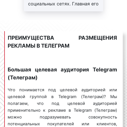
социальных сетях. Главная его
рекламной кампании, ясно понимать, кто входит в
особенность — рекламные
целевую аудиторию рекламируемого товара или
объявления показываются
услуги, знать достоинства и недостатки
только той аудитории,
используемого вида рекламы, иметь
которая нужна рекламодателю
сформированный бюджет и грамотно оценивать
ПРЕИМУЩЕСТВА РАЗМЕЩЕНИЯ
уровень риска рекламной кампании. Учитывая
РЕКЛАМЫ В ТЕЛЕГРАМ
указанные выше факторы, вы сможете достичь
максимальной эффективности от размещения
рекламы в Telegram (Телеграм), задействовав при
этом минимальные денежные ресурсы.
Большая целевая аудитория Telegram
(Телеграм)
Сколько стоит реклама в Telegram
Что понимается под целевой аудиторией или
(Телеграм) в Гусь-Хрустальном?
целевой группой в Telegram (Телеграм)? Мы
полагаем, что под целевой аудиторией
Очень часто гусевские клиенты нашего рекламного
применительно к рекламе в Telegram (Телеграм)
агентства задают вопросы о том, сколько стоит
можно подразумевать совокупность
реклама в Telegram (Телеграм)? Каким образом
потенциальных покупателей или клиентов,