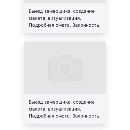
количество элементов, входящих в состав
Выезд замерщика, создание
арт-объектов
: на стоимость изготовления
макета, визуализация.
арт-объектов значительно влияет количество
Подробная смета. Законность,
конструктивных элементов, входящих в их
профессионализм, гарантия до
состав: чем больше необходимо изготовить
3-х лет. Персональный
конструктивных элементов, тем выше будет
менеджер, большой опыт
цена заказа. Однако, в нашей компании
работы, скидки от 10%
предусмотрены прогрессивные скидки на
объем заказа. Более подробную информацию
уточняйте у наших менеджеров;
сезонность
изготовления
арт-объектов
: в
январе, июне, июле, августе изготовление
арт-объектов, как правило, стоит дешевле.
Это объясняется тем, что многие горожане
Выезд замерщика, создание
разъезжаются и объем заказов уменьшается.
макета, визуализация.
Весной, осенью, а также в декабре
Подробная смета. Законность,
количество заказов увеличивается, что
профессионализм, гарантия до
приводит к увеличению цен;
3-х лет. Персональный