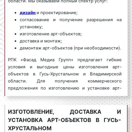
области. Мы оказываем полный спектр услуг:
дизайн
и проектирование;
согласование и получение разрешения на
установку;
изготовление арт-объектов;
доставка и монтаж;
демонтаж арт-объектов (при необходимости).
РПК «Фасад Медиа Групп» предлагает гибкие
условия и выгодные цены изготовления арт-
объектов в Гусь-Хрустальном и Владимирской
области. Для получения коммерческого
предложения по изготовлению и установке арт-
объектов в Гусь-Хрустальном обращайтесь по
телефону:
8 800 201-23-74 или оставьте заявку на
сайте
.
Изготовление арт-объектов «под ключ»
ИЗГОТОВЛЕНИЕ, ДОСТАВКА И
гарантируем!
УСТАНОВКА АРТ-ОБЪЕКТОВ В ГУСЬ-
ХРУСТАЛЬНОМ
Арт-объекты пользуются
большим спросом
как