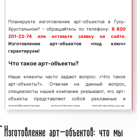
среди физических лиц, так и среди компаний,
организаций, в том числе, государственных.
Востребованность данного вида художественных
Планируете изготовление арт-объектов в Гусь-
конструкций объясняется целым рядом факторов:
Хрустальном? – обращайтесь по телефону:
8 800
201-23-74 или оставьте заявку на сайте
.
хорошая заметность;
Изготовление арт-объектов «под ключ»
массовый охват аудитории;
гарантируем!
разнообразие форм и характеристик;
непрерывное воздействие на целевую
Что такое арт-объекты?
аудиторию;
низкие цены и регулярные скидки.
Наши клиенты часто задают вопрос: «Что такое
арт-объекты?». Отвечая на данный вопрос,
Арт-объекты являются эффективным средством
специалисты нашей компании указывают, что арт-
для привлечения внимания целевой аудитории к
объекты представляют собой рекламные и
инфраструктурным объектам. Многие клиенты
дизайнерские конструкции, оригинальные,
нашего рекламного агентства заказывают
своеобразные, неповторимые, направленные на
изготовление арт-объектов на постоянной основе,
Изготовление арт-объектов: что мы
сообщение потенциальным клиентам,
добиваясь при этом высоких результатов в
покупателям, посетителям, а также иные
продвижении бренда компании, информировании
физическим и юридическим лицам информации, в