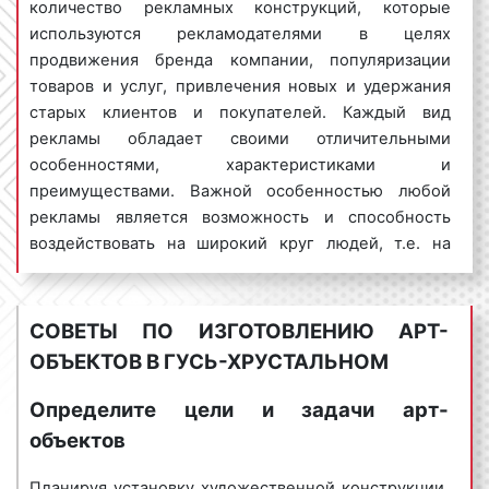
количество рекламных конструкций, которые
используются рекламодателями в целях
Целевая аудитория арт-объектов в
продвижения бренда компании, популяризации
Гусь-Хрустальном
товаров и услуг, привлечения новых и удержания
старых клиентов и покупателей. Каждый вид
Для получения максимального эффекта от
рекламы обладает своими отличительными
установки арт-объектов в Гусь-Хрустальном
особенностями, характеристиками и
необходимо точно определить целевую аудиторию,
преимуществами. Важной особенностью любой
на которую ориентирована художественная
рекламы является возможность и способность
конструкция. Данный фактор, зачастую, является
воздействовать на широкий круг людей, т.е. на
краеугольным, особенно для тех организаторов, у
большую целевую аудиторию. Вместе с тем, порой
которых скромный бюджет. Для чего необходимо
сложно добиться того, чтобы реклама работала на
точно знать целевую аудиторию? Точечно
большую группу людей. Зачастую рекламное
СОВЕТЫ ПО ИЗГОТОВЛЕНИЮ АРТ-
воздействуя на заранее определенную аудиторию,
объявление воздействует только на
ОБЪЕКТОВ В ГУСЬ-ХРУСТАЛЬНОМ
можно достичь высокой эффективности при
потенциальных заказчиков и клиентов, не
установке художественной конструкции в том или
затрагиваю тех людей, которым данное рекламное
Определите цели и задачи арт-
ином месте что, в свою очередь, приведет к
предложение также может быть интересно. А это
объектов
повышению интереса целевой аудитории.
проблема, поскольку рекламодатель некоторую
часть своих денег тратит впустую, что приводит к
Возникает закономерный вопрос: «На кого
Планируя установку художественной конструкции,