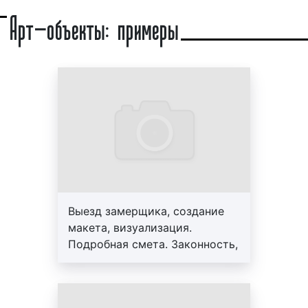
Арт-объекты: примеры
Арт-объекты. Пример 4
Арт-объекты. Пример 5
Какие бывают виды арт-объектов?
Существует большое количество арт-объектов.
Все арт-объекты могут быть объединены в
различные группы по различным основаниям. Так,
арт-объекты отличаются друг от друга:
формой, размерами, материалом
Выезд замерщика, создание
изготовления;
макета, визуализация.
стоимостью, временем изготовления,
Подробная смета. Законность,
сложностью воплощения;
профессионализм, гарантия до
видом искусства, цветом, дизайном, текстуре
3-х лет. Персональный
и др.
менеджер, большой опыт