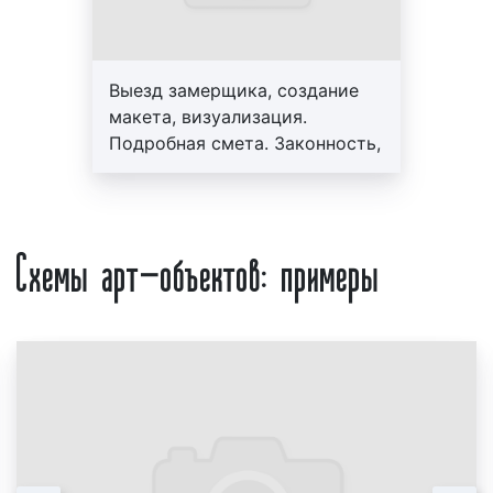
в Гусь-Хрустальном и Владимирской области стоит
недорого. Денежные средства, вложенные в
изготовление данного вида художественной
Выезд замерщика, создание
конструкции, окупаются быстро, а высокая
макета, визуализация.
эффективность арт-объектов способствует
Подробная смета. Законность,
увеличению потока клиентов, повышению
профессионализм, гарантия до
процента продаж, увеличение узнаваемости
3-х лет. Персональный
бренда или места нахождения того или иного
менеджер, большой опыт
Схемы арт-объектов: примеры
объекта инфраструктуры или города, поселка,
работы, скидки от 10%
села.
Планируя изготовление арт-объектов, компании и
физические лица, зачастую, во главу угла ставят
именно финансовый аспект. Поэтому стоимость
изготовления рекламы в Гусь-Хрустальном
является важным вопросом. Для получения
коммерческого предложения об условиях и ценах
изготовления арт-объектов в Гусь-Хрустальном
необходимо предоставить следующую