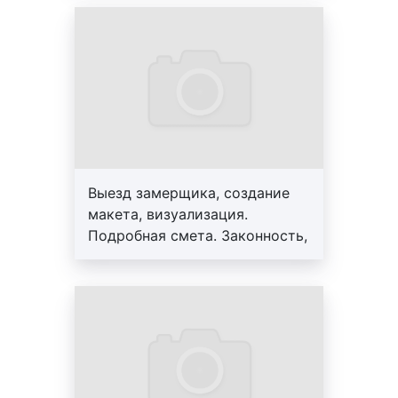
срочность изготовления арт-объектов
:
менеджер, большой опыт
срочное изготовление арт-объектов стоит
работы, скидки от 10%
дороже. Это обусловлено тем, что в
кротчайшие сроки требуется задействовать
больше трудовых ресурсов;
способ оплаты
: при оплате работ по
изготовлению арт-объектов на банковскую
карту цены, как правило, ниже.
Дополнительно необходимо отметить, что
Выезд замерщика, создание
качество материалов, сложность дизайн-проекта и
макета, визуализация.
объём заказа являются основными факторами,
Подробная смета. Законность,
влияющими на стоимость изготовления арт-
профессионализм, гарантия до
объектов. Вариативность форматов данного вида
3-х лет. Персональный
художественной конструкции позволяет
менеджер, большой опыт
компаниям, организациям и физическим лицам
работы, скидки от 10%
даже с небольшим бюджетом изготавливать арт-
объекты.
Можно заключить, что изготовление арт-объектов