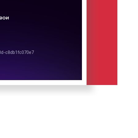
вляется фраза: «Слушай. Чувствуй.
я радио Романтика
ляет круглосуточное вещание на
сь-Хрустального и Владимирской
остраняется также и за пределы
ти, настроиться на частоту радио
иргизии. Радиостанция относится к
иям, однако охват городов не так
ка» вещает в следующих городах