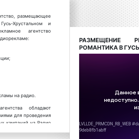
нтство, размещающее
Гусь-Хрустальном и
кламное агентство
адиорекламе:
РАЗМЕЩЕНИЕ 
РОМАНТИКА В ГУС
ции;
кламы на радио.
гентства обладают
иями для проведения
ых кампаний на Радио
кого предложения по
Романтика в Гусь-