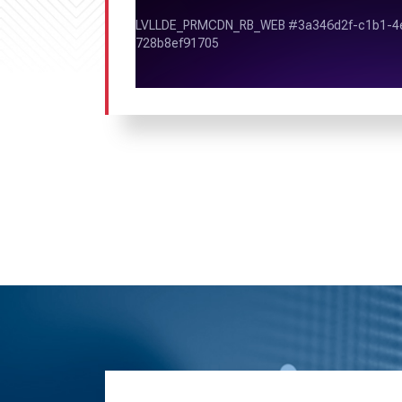
Радио «Романтика» обладает выс
радиослушания в Гусь-Хрустальном и В
Качественный радиоэфир, сбалансиро
позволяют радио «Романтика» собира
слушателей. Благодаря мас
сбалансированному эфиру и широ
проникновению радиосигнала радио «
высокими рейтингами среди слушателе
и Владимирской области.
Ежедневная аудитория в Гусь-Хр
более 300 тыс. человек.
Порядка 1.5 млн. человек еженед