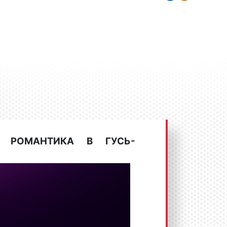
а также проверенные временем
жные хиты. Ввиду того, что радио
степени ориентировано на женскую
ят соответствующие радиопередачи.
опулярными рубриками являются:
;
 РОМАНТИКА В ГУСЬ-
 что радио «Романтика» очень
модателей в Гусь-Хрустальном и
. Сотни успешных собственников
амные ролики именно на частотах