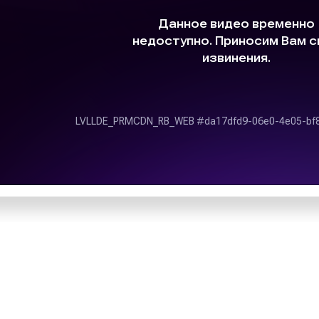
г;
Слоганом радиостанции я
Мечтай».
ламных кампаний;
средства достижения
Территория вещани
адиостанциях;
тивности размещения
Радиостанция осуществ
территории России, Гу
области. Сигнал распр
паний специалисты
нашей страны. В частнос
а Групп» записывают
«Романтика» можно и в К
в эфир радиостанций,
федеральным радиостанц
я рекламы на радио,
велик. Радио «Романти
работе. Выбирая наше
России:
сокий уровень сервиса
екламное агентство
Дербент – 99,4;
удничеству.
Златоуст – 106,4;
Ижевск – 95,8;
Каспийск – 88,3;