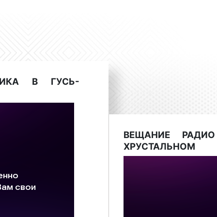
российская музыка, 
отечественные и зарубе
«Романтика» в большей 
аудиторию, в эфир выход
Наиболее известными и п
ТИКА В ГУСЬ-
«Утро на Романтике»
«Шоу-бизнес»;
«Кулинария»;
«Мода»;
«История Любви»;
ВЕЩАНИЕ РАДИО
«Женские советы».
ХРУСТАЛЬНОМ
Необходимо отметить
популярно среди рекла
Владимирской области
бизнеса размещают рекл
радио «Романтика».