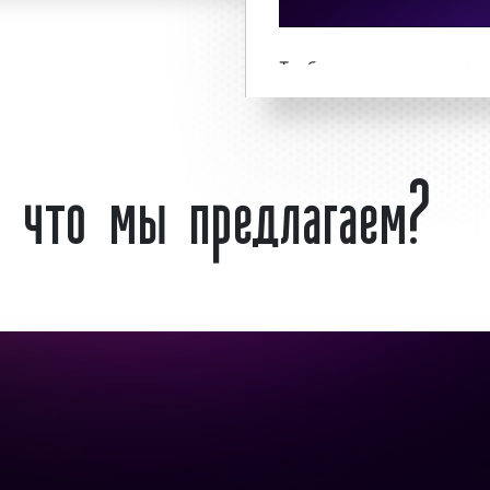
бласти необходимо
-23-74 или оставить
Требуется запись реклам
на радио «под ключ»
на радио? – обращайт
74 или оставьте заявку н
: что мы предлагаем?
а Групп» выполнило
ключ» гарантируем!
змещению рекламы на
и клиенты используют
адимирской области в
Что такое реклама 
азмещения рекламы.
Хрустальном?
 тем, что аудитория
ы человек. Большая
Радио Романтика
– 
массовым охватом
радиостанция, начавш
эффективным способом
Основателем и владе
российский медиа-холд
2009 г. – «
Газпром-мед
овождает
рекламные
Романтика» является пр
Юрий Костин. Радиостанц