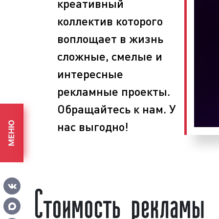
креативный
анализируем рынок товаров и услу
формируем бюджет рекламы;
коллектив которого
планируем этапы проведения рек
воплощает в жизнь
определяем задачи, способы и 
поставленных целей;
сложные, смелые и
размещаем рекламу на ведущих р
интересные
собираем статистику по эффек
рекламы на радио.
рекламные проекты.
При проведении рекламных кам
Обращайтесь к нам. У
рекламного агентства «Фасад Меди
нас выгодно!
МЕНЮ
рекламные ролики, выпускают рекламу 
определяют эффективность размещени
предоставляют отчет о проделанной 
рекламное агентство, вы получаете вы
Стоимость рекламы
и разумные цены. Обращайтесь в р
«Фасад Медиа Групп». Будем рады сотр