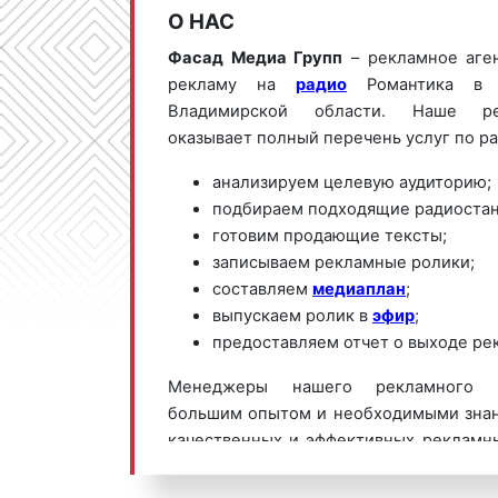
О НАС
Фасад Медиа Групп
– рекламное аге
рекламу на
радио
Романтика в 
Владимирской области. Наше ре
оказывает полный перечень услуг по р
анализируем целевую аудиторию;
подбираем подходящие радиостан
готовим продающие тексты;
записываем рекламные ролики;
составляем
медиаплан
;
выпускаем ролик в
эфир
;
предоставляем отчет о выходе ре
Менеджеры нашего рекламного а
большим опытом и необходимыми знан
качественных и эффективных рекламн
Романтика. Для получения коммерчес
размещению рекламы на Радио 