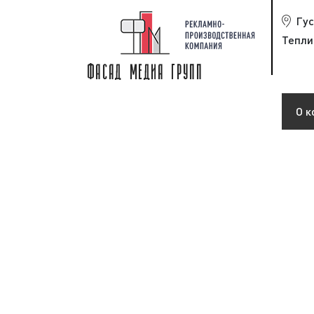
Гу
Тепли
О к