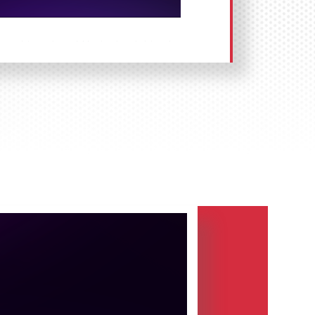
ных роликов и размещение рекламы
есь по телефону:
8 800 201-23-
а сайте
.
Размещение рекламы «под
на радио Романтика в Гусь-
это отечественная музыкальная
ая вещание 25 января 2011 г.
льцем радиостанции является
инг ООО «
ПрофМедиа
» (с декабря
иа радио
»). Руководителем «Радио
езидент «Газпром-медиа радио» –
ия пришла на замену «Радио Алла».