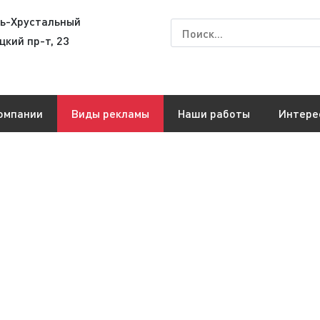
сь-Хрустальный
цкий пр-т, 23
омпании
Виды рекламы
Наши работы
Интере