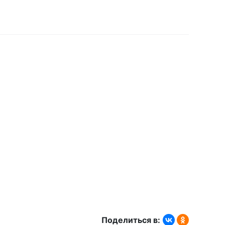
8,8;
я трансляция осуществляется и в
альном сайте радио «Романтика»:
.ru/
.
 радио Романтика в Гусь-
радио «Романтика» является
орошо сбалансированным.
Поделиться в:
лагается современная мировая и