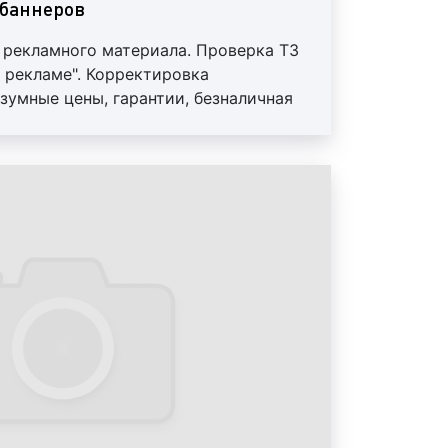
 мире, зависит от того, как мы
баннеров
 Итак, приводим основные виды
 рекламного материала. Проверка ТЗ
 рекламе". Корректировка
йн;
зумные цены, гарантии, безналичная
ие исходных материалов.
реды;
зайн;
;
зайн;
зайн;
имодействия;