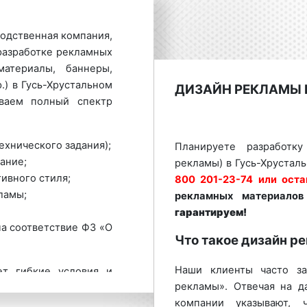
одственная компания,
разработке рекламных
материалы, баннеры,
.) в Гусь-Хрустальном
ДИЗАЙН РЕКЛАМЫ 
ваем полный спектр
ехнического задания);
Планируете разработк
ание;
рекламы) в Гусь-Хрустал
ивного стиля;
800 201-23-74 или оста
ламы;
рекламных материалов
гарантируем!
а соответствие ФЗ «О
Что такое дизайн р
Наши клиенты часто за
ет гибкие условия и
рекламы». Отвечая на д
х материалов (дизайн
компании указывают, 
мирской области. Для