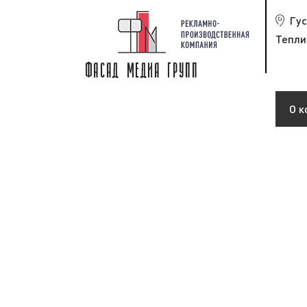
Гу
Тепли
О к