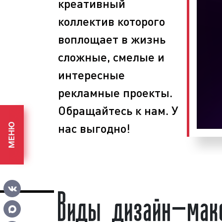
креативный
Что делать, если в штате компани
дизайнера? Необходимо обратиться в
коллектив которого
«Фасад Медиа Групп». Многие клиент
воплощает в жизнь
агентства заказывают услугу профе
студии в нашей компании. Обращаясь
сложные, смелые и
основе, наши клиенты добиваются вы
интересные
рекламе собственных товаров и услуг.
рекламные проекты.
Рекламно-производственная компания
Обращайтесь к нам. У
занимается разработкой рекламных м
рекламы) «под ключ»:
нас выгодно!
МЕНЮ
планируем этапы проведения рабо
определяем задачи, способы и 
поставленных целей;
Виды дизайн-мак
изготавливаем рекламные макеты
вносим корректировки и пр
соответствие ФЗ «О рекламе».
Выбирая нашу компанию, вы получа