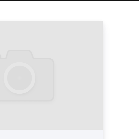
алов. Пример 2
алов. Пример 3
алов. Пример 4
алов. Пример 5
 дизайна?
ичество разновидностей дизайна.
елений «дизайнов» точно выразил
ичные философии дизайна являются
отношения к миру. Место, которое