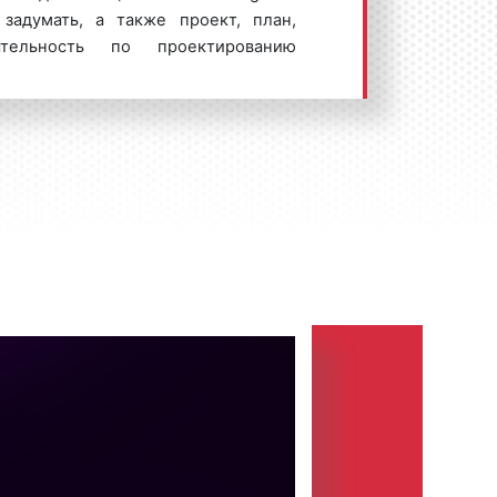
 задумать, а также проект, план,
тельность по проектированию
ств промышленных изделий
ирование»), а также результат этой
р, в таких словосочетаниях, как
Под словом «design» англоязычная
ека понимает и стиль, и проект, и
венно «дизайн» – профессиональную
 с архитектурой или инженерным
тегории объекта дизайна?
е представление об объекте,
образная модель, созданная
йнера.
которую должно выполнять изделие,
знаковая и ценностная роли вещи.
ение, структура формы изделия,