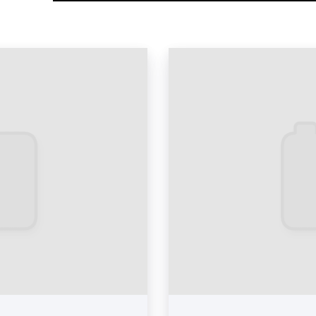
Дизайн рекламных матери
Дизайн рекламных матери
Дизайн рекламных матери
Дизайн рекламных матери
Какие бывают виды
Существует большое кол
Разнообразность опред
Томас Мальдонадо: «Разл
выражением различного 