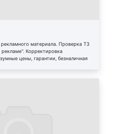
граммного обеспечения;
йн;
н;
 рекламного материала. Проверка ТЗ
ольшое количество видов дизайна.
 рекламе". Корректировка
ичается своими характеристиками,
зумные цены, гарантии, безналичная
тоинствами. Один вид дизайна
ие исходных материалов.
ярным, другой – менее. Однако
который не заменим в бизнесе. Речь
ре рекламы. В настоящее время
ыслим без надлежащего дизайна в
с помощью оригинального дизайна
изнесмену удается привлечь новых
тов, повысив, таким образом,
го предприятия.