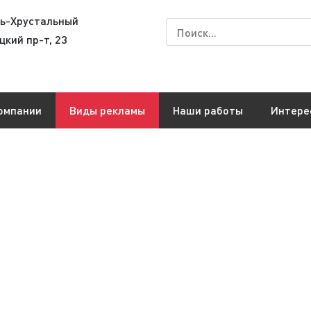
сь-Хрустальный
цкий пр-т, 23
омпании
Виды рекламы
Наши работы
Интере