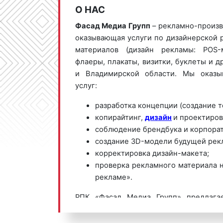
О НАС
Фасад Медиа Групп
– рекламно-произв
оказывающая услуги по дизайнерской 
материалов (дизайн рекламы: POS-
флаеры, плакаты, визитки, буклеты и др
и Владимирской области. Мы оказы
услуг:
разработка концепции (создание т
копирайтинг,
дизайн
и проектиров
соблюдение брендбука и корпорат
создание 3D-модели будущей рек
корректировка дизайн-макета;
проверка рекламного материала н
рекламе».
РПК «Фасад Медиа Групп» предлага
выгодные цены по разработке рекламны
рекламы) в Гусь-Хрустальном и Влади