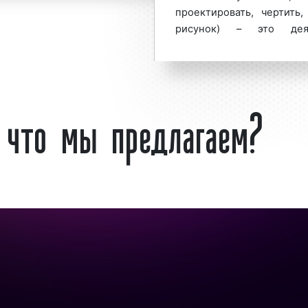
проектировать, чертить,
ожения по дизайну
рисунок) – это дея
льном обращайтесь по
эстетических свой
ставьте заявку на
(«художественное констру
атериалов (дизайн
деятельности (наприме
: что мы предлагаем?
«дизайн автомобиля»). 
в (дизайн рекламы)
литература начала XXI в
ди представителей
проектирование, и собст
уги объясняется тем,
деятельность, наряду
нально выполненной
проектированием.
имальный эффект от
Каковы основные ка
циальным покупателям
ама работала со 100%
Образ
– идеально
сионально подойти к
художественно-
 листовки, плаката,
воображением диза
и т.д. Таким образом,
Функция
– работа, 
 правилам рекламного
а также смысловая, 
Морфология
– стро