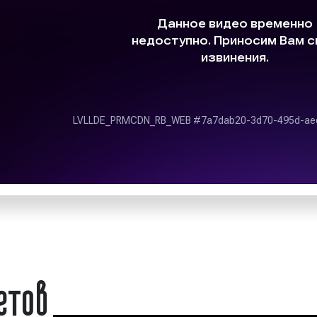
и нет собственного
организованная в
 рекламное агентство
материалом и спос
ы нашего рекламного
замысел дизайнера.
ссиональной дизайн-
Технологическая ф
 к нам на постоянной
способе промышлен
соких результатов в
дизайн-проектирова
осмысления техноло
Эстетическая ценн
 "Фасад Медиа Групп"
выявляемое челов
атериалов (дизайном
восприятия, эм
переживания и оце
эстетическому идеа
т;
средства достижения
Примеры дизайна реклам
етов
;
оверяем макеты на
Дизайн рекламных матери
ете высокий уровень