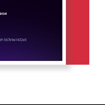
 соответствии с его функцией,
обом изготовления, воплощающая
орма
– морфология, воплощённая в
ного производства вещи-объекта
ния в результате художественного
гии.
ость
– особое значение объекта,
еком в ситуации эстетического
оционального, чувственного
нки степени соответствия объекта
лу субъекта.
ных материалов приведены ниже:
алов. Пример 1