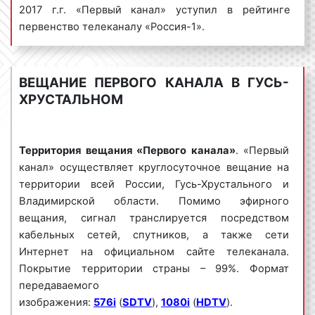
канале» в Гусь-Хрустальном
2017 г.г. «Первый канал» уступил в рейтинге
первенство телеканалу «Россия-1».
Выделяют несколько видов рекламных роликов на
телевидении. Так, рекламные ролики бывают:
в 2016 г. среднесуточная доля зрителей в
возрасте 14-59 лет упала до 11.6%;
1) По времени демонстрации:
ВЕЩАНИЕ ПЕРВОГО КАНАЛА В ГУСЬ-
за девять месяцев 2018 г. этот показатель
ХРУСТАЛЬНОМ
составил еще меньше: всего 10.7%.
развернутые (от 30 сек. и более);
блиц-ролики (менее 30 сек.).
В настоящее время рейтинги телеканала
«Первый» несколько подросли.
Территория вещания «Первого канала»
. «Первый
2) По содержанию:
канал» осуществляет круглосуточное вещание на
доля телеканала за 2017 г. составляет 12.3%;
экранные заставки;
территории всей России, Гусь-Хрустального и
среднесуточный охват по стране – более
заставки-презентации;
Владимирской области. Помимо эфирного
40.9% или 28.1 млн. человек
;
информационные ролики;
вещания, сигнал транслируется посредством
в Гусь-Хрустальном за сутки эфир
ролики-презентации;
кабельных сетей, спутников, а также сети
«Первого» успевают посмотреть более 3.9
репортажи;
Интернет на официальном сайте телеканала.
млн. зрителей
;
спонсор-показа.
Покрытие территории страны – 99%. Формат
количество потенциальных зрителей
передаваемого
3) По наличию движения:
составляет более 84% населения.
изображения:
576i
(
SDTV
),
1080i
(
HDTV
).