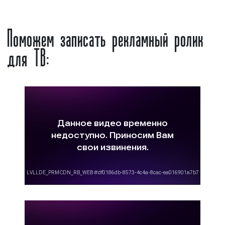
рекламы в телеэфир. Вместе с тем,
Поможем записать рекламный ролик
увеличение количества рекламных
выходов приводит к тому, что траты на
для ТВ:
телевизионную рекламу увеличиваются;
сезонность размещения рекламы:
летом,
а также в январе реклама на Первом
канале стоит дешевле, чем в иное время
года. Данный аспект обусловлен
снижением количества телезрителей у
экранов телевизоров. В остальное время
реклама стоит дороже, в связи с чем, при
расчете применяются так называемые
«повышающие сезонные коэффициенты»;
наличие спроса:
чем больше
рекламодатели проявляют интерес к
размещению рекламы на Первом канале,
тем дороже будет стоить время
телеканала для размещения рекламных