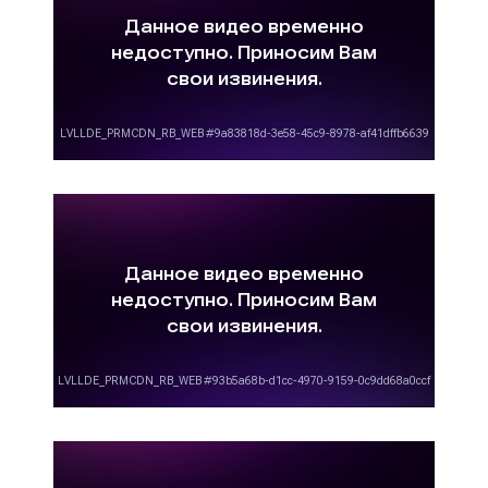
объявлений.
Многие клиенты нашего рекламного агентства
спрашивают: «Как получить коммерческое
предложение по размещению рекламы на
Первом канале?». Отвечая на данный вопрос,
можем отметить, что для получения
коммерческого предложения по размещению
рекламы на телевидении в Гусь-Хрустальном
необходимо обращаться в рекламное
агентство «Фасад Медиа Групп». Наши
менеджеры составят медиаплан, определят
целевую аудиторию ваших товаров и услуг,
помогут понять цели и задачи рекламной
кампании, окажут помощь в формировании
рекламного бюджета, укажут цены
размещения рекламы на Первом канале с
учетом скидок и сезонных коэффициентов.
Обращаясь к нам, вы получите не только