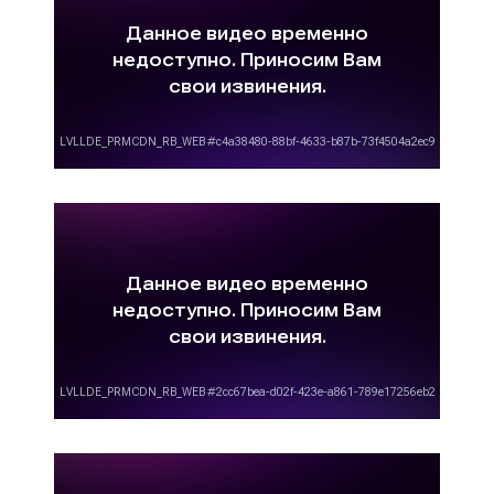
объективные цены, но и высокий уровень
сервиса.
Сколько стоит запись рекламного
видеоролика?
«Сколько стоит изготовление рекламного
видеоролика?» - один из самых задаваемых
вопросов. Многие рекламодатели не имеют
возможности самостоятельно записать
рекламный ролик и вынуждены заказывать его
изготовление у сторонних организаций. На
рынке присутствуют различные компании,
которые оказывают услуги по созданию
рекламных материалов, в том числе и
видеороликов. Порой, цены на данные услуги
сильно различаются и заказчику не всегда
понятны причины такого различия.