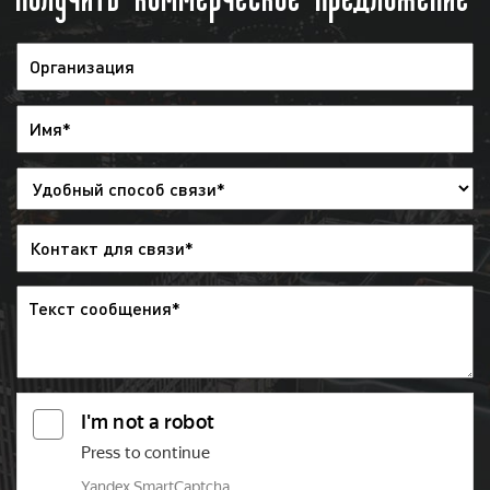
Телевидение является одним из самых популярных
средств распространения информации, в том числе
и в рекламных целях. Несмотря на наличие и
популярность иных средств коммуникации (радио,
интернет) телевидение востребовано среди
рекламодателей по всей стране. Многие клиенты
нашего рекламного агентства используют рекламу
на телеканале «Первом канале» в качестве
основного средства привлечения внимания
потенциальных клиентов к рекламируемым
товарам и услугам. Целевая аудитория рекламы на
телеканале «Первом канале» в Гусь-Хрустальном
обширна. Телевидение смотрят:
мужчины и женщины;
работающие и самозанятые;
люди разных возрастов, вкусов и убеждений;
занимающиеся спортом, ведущие активный
образ жизни;