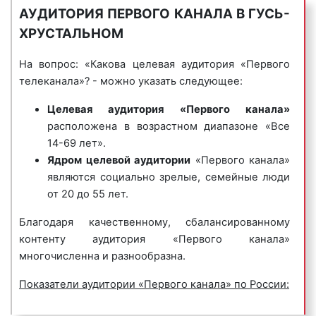
шоу;
оказываемых услугах. Планируя проведение
АУДИТОРИЯ ПЕРВОГО КАНАЛА В ГУСЬ-
ток-шоу;
рекламной кампании на телевидении,
ХРУСТАЛЬНОМ
игры;
рекламодатели должны многое
фестивали;
предусмотреть, взвесить и оценить. Одним из
На вопрос: «Какова целевая аудитория «Первого
специальные и авторские репортажи;
первостепенных вопросов, требующих
телеканала»? - можно указать следующее:
развлекательные телепроекты;
наибольшего внимания, является вопрос цены
публицистические и документальные
Целевая аудитория
«Первого канала»
рекламы на Первом канале.
передачи;
расположена в возрастном диапазоне «Все
«Сколько стоит реклама на Первом канале в
спортивные передачи;
14-69 лет».
Гусь-Хрустальном?» – один из самых
трансляции матчей;
Ядром целевой аудитории
«Первого канала»
задаваемых вопросов среди клиентов «Фасад
мультфильмы;
являются социально зрелые, семейные люди
Медиа Групп». Стоимость рекламы на Первом
детские передачи.
от 20 до 55 лет.
в Гусь-Хрустальном является вариативной.
Разнообразие сетки вещания «Первого»
Благодаря качественному, сбалансированному
Цены на рекламу зависят от следующих
благоприятным образом сказывается на спросе
контенту аудитория «Первого канала»
факторов:
эфирного времени для размещения рекламных
многочисленна и разнообразна.
рейтинг телеканала:
чем популярнее
материалов. Тысячи рекламодателей стараются
Показатели аудитории «Первого канала» по России:
телеканал, тем дороже стоит его эфирное
разместить рекламу своих товаров и услуг именно
время. Популярность Первого канала
в эфире «Первого». Реклама на «Первом канале»
Потенциальная аудитория «Первого канала» в