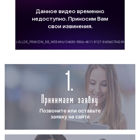
Вариативность цен на изготовление рекламных
видеороликов объясняется различными
аспектами, главными из которых являются:
-
вид рекламного ролика
: растровая заставка
стоит недорого. Иногда такие ролики мы
делаем для своих клиентов бесплатно в
1.
качестве бонуса за размещение рекламы на
ТВ. Однако, существуют видеоролики, бюджет
которых достигает несколько сотен тысяч
рублей. Речь идет о брендовых рекламных
Принимаем заявку
видеороликах;
-
хронометраж видеоролика
: чем
Позвоните или оставьте
продолжительнее рекламный видеоматериал,
заявку на сайте
тем дороже его изготовление обойдется
заказчику. Однако для размещения рекламы на
ТВ допустимы рекламные ролики с