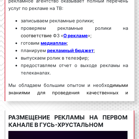
рекламное агентство оказывает полный перечень
услуг по рекламе на ТВ:
записываем рекламные ролики;
проверяем рекламные ролики на
соответствие
ФЗ «
О рекламе
»;
готовим
медиаплан
;
планируем
рекламный бюджет
;
выпускаем ролик в телеэфир;
предоставляем отчет о выходе рекламы на
телеканалах.
Мы обладаем большим опытом и необх
одимыми
знаниями для проведения качественных и
эффективных рекламных кампаний на ТВ. Для
получения коммерческого предложения по
размещению рекламы на телевидении в Гусь-
РАЗМЕЩЕНИЕ РЕКЛАМЫ НА ПЕРВОМ
Хрустальном
и Владимирской области необходимо
КАНАЛЕ В ГУСЬ-ХРУСТАЛЬНОМ
обращаться по телефону:
8 800 201-23-74 или
оставить заявку на сайте
.
Размещение рекламы