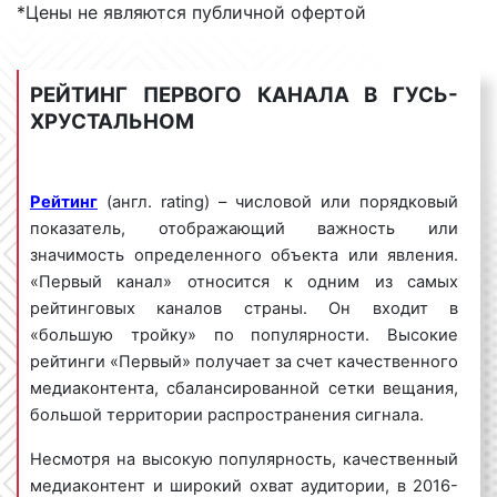
*Цены не являются публичной офертой
осуществляет телецентр «
Останкино
».
РЕЙТИНГ ПЕРВОГО КАНАЛА В ГУСЬ-
Тематика вещания «Первого канала» в
ХРУСТАЛЬНОМ
Гусь-Хрустальном
Тематика вещания «Первого канала» – общая.
Рейтинг
(англ. rating) – числовой или порядковый
Передачи, шоу, фильмы, новости, выходящие на
показатель, отображающий важность или
«Первом», рассчитаны на самую широкую
значимость определенного объекта или явления.
аудиторию, как на детей, так и на взрослых. В
«Первый канал» относится к одним из самых
соответствии с требованиями российского
рейтинговых каналов страны. Он входит в
законодательства программы имеют специальные
«большую тройку» по популярности. Высокие
обозначения по возрастным группам. «Первый
рейтинги «Первый» получает за счет качественного
канал» ежедневно смотрят миллионы человек.
медиаконтента, сбалансированной сетки вещания,
большой территории распространения сигнала.
Несмотря на высокую популярность, качественный
Виды рекламных роликов на «Первом
медиаконтент и широкий охват аудитории, в 2016-