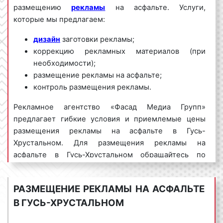
размещению
рекламы
на асфальте. Услуги,
которые мы предлагаем:
дизайн
заготовки рекламы;
коррекцию рекламных материалов (при
необходимости);
размещение рекламы на асфальте;
контроль размещения рекламы.
Рекламное агентство «Фасад Медиа Групп»
предлагает гибкие условия и приемлемые цены
размещения рекламы на асфальте в Гусь-
Хрустальном. Для размещения рекламы на
асфальте в Гусь-Хрустальном обращайтесь по
телефону:
8 800 201-23-74 или оставьте заявку на
сайте
.
Размещение рекламы на асфальте «под
РАЗМЕЩЕНИЕ РЕКЛАМЫ НА АСФАЛЬТЕ
ключ» гарантируем!
В ГУСЬ-ХРУСТАЛЬНОМ
Реклама на асфальте пользуется
большим
спросом
среди представителей гусевского