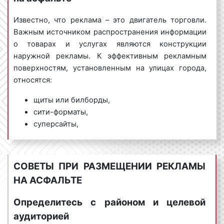
красок информационного изображения, а также
возможности смены рекламного объявления за
Известно, что реклама – это двигатель торговли.
считанные минуты.
Важным источником распространения информации
о товарах и услугах являются конструкции
Примеры рекламы на асфальте представлены на
наружной рекламы. К эффективным рекламным
фото:
поверхностям, установленным на улицах города,
относятся:
щиты или билборды,
Реклама на асфальте. Фото 1
сити-форматы,
суперсайты,
пилоны,
Реклама на асфальте. Фото 2
панель-кронштейны,
тумбы,
СОВЕТЫ ПРИ РАЗМЕЩЕНИИ РЕКЛАМЫ
остановки,
НА АСФАЛЬТЕ
Реклама на асфальте. Фото 3
фонарные столбы и другие.
Определитесь с районом и целевой
Конструкции наружной рекламы обладают
аудиторией
преимуществами, отличающими их от иных
Реклама на асфальте. Фото 4