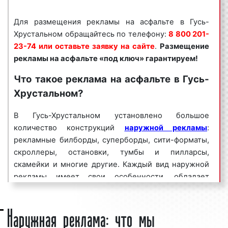
бизнеса. Эффективность рекламы на асфальте
Для размещения рекламы на асфальте в Гусь-
высока. Широкая востребованность данного вида
Хрустальном обращайтесь по телефону:
8 800 201-
наружной рекламы объясняется тем, что реклама
23-74 или оставьте заявку на сайте
.
Размещение
на асфальте обеспечивает:
рекламы на асфальте «под ключ» гарантируем!
быстрый выход на целевую аудиторию;
Что такое реклама на асфальте в Гусь-
высокую
частоту контактов
;
Хрустальном?
массовый
охват аудитории
;
хорошую видимость рекламы;
В Гусь-Хрустальном установлено большое
низкую себестоимость размещения рекламы.
количество конструкций
наружной рекламы
:
Как можно видеть, реклама на асфальте в Гусь-
рекламные билборды, суперборды, сити-форматы,
Хрустальном является эффективным средством для
скроллеры, остановки, тумбы и пилларсы,
увеличения потока клиентов и повышения процента
скамейки и многие другие. Каждый вид наружной
продаж. Многие столичные клиенты нашего
рекламы имеет свои особенности, обладает
рекламного агентства используют рекламу на
уникальными техническими характеристиками,
асфальте на постоянной основе.
Наружная реклама: что мы
предназначен для демонстрации определенных
рекламных объявлений, ориентирован на разную
ООО «Фасад Медиа Групп» организует и
целевую аудиторию. Объединяет их то, что каждый